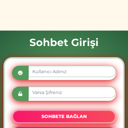
Sohbet Girişi
SOHBETE BAĞLAN