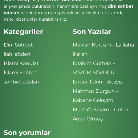
alışverişinde bulunabilir, hanımlara özel ayrılmış
dini sohbet
odaları
içinde tamamen güvenli ve seviyeli bir ortamda
kalıcı dostluklar kurabilirsiniz.
Kategoriler
Son Yazılar
Dini Sohbet
Mevlan Kurtishi – La ilaha
ilahi sözleri
illallah
İslami Konular
İbrahim Gürhan –
İslami Sohbet
SÖZÜM SÖZDÜR
sohbet odaları
Ender Tekin – Acayip
Mahmut Durgun –
Kabene Geleyim
Mustafa Sevim – Güller
Ağlar Olmuş
Son yorumlar