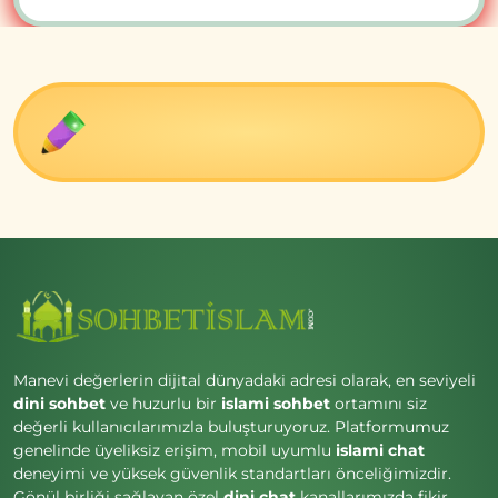
Manevi değerlerin dijital dünyadaki adresi olarak, en seviyeli
dini sohbet
ve huzurlu bir
islami sohbet
ortamını siz
değerli kullanıcılarımızla buluşturuyoruz. Platformumuz
genelinde üyeliksiz erişim, mobil uyumlu
islami chat
deneyimi ve yüksek güvenlik standartları önceliğimizdir.
Gönül birliği sağlayan özel
dini chat
kanallarımızda fikir