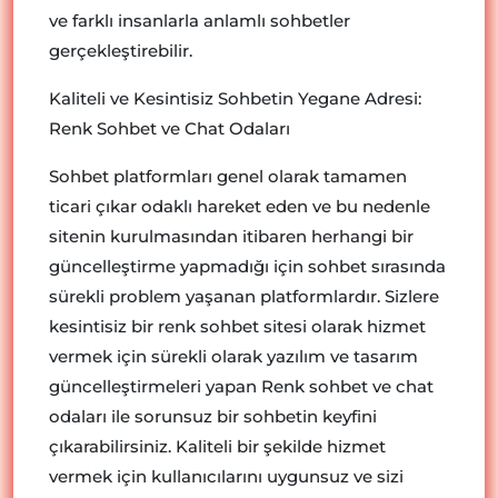
ve farklı insanlarla anlamlı sohbetler
gerçekleştirebilir.
Kaliteli ve Kesintisiz Sohbetin Yegane Adresi:
Renk Sohbet ve Chat Odaları
Sohbet platformları genel olarak tamamen
ticari çıkar odaklı hareket eden ve bu nedenle
sitenin kurulmasından itibaren herhangi bir
güncelleştirme yapmadığı için sohbet sırasında
sürekli problem yaşanan platformlardır. Sizlere
kesintisiz bir renk sohbet sitesi olarak hizmet
vermek için sürekli olarak yazılım ve tasarım
güncelleştirmeleri yapan Renk sohbet ve chat
odaları ile sorunsuz bir sohbetin keyfini
çıkarabilirsiniz. Kaliteli bir şekilde hizmet
vermek için kullanıcılarını uygunsuz ve sizi