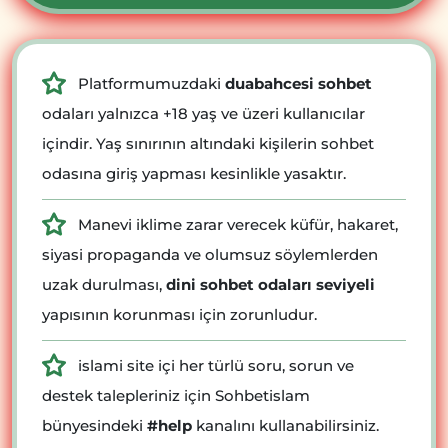
Platformumuzdaki
duabahcesi sohbet
odaları yalnızca +18 yaş ve üzeri kullanıcılar
içindir. Yaş sınırının altındaki kişilerin sohbet
odasına giriş yapması kesinlikle yasaktır.
Manevi iklime zarar verecek küfür, hakaret,
siyasi propaganda ve olumsuz söylemlerden
uzak durulması,
dini sohbet odaları seviyeli
yapısının korunması için zorunludur.
islami site içi her türlü soru, sorun ve
destek talepleriniz için Sohbetislam
bünyesindeki
#help
kanalını kullanabilirsiniz.