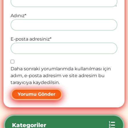
Adınız
*
E-posta adresiniz
*
Daha sonraki yorumlarımda kullanılması için
adım, e-posta adresim ve site adresim bu
tarayıcıya kaydedilsin.
Kategoriler