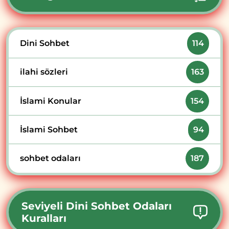
Dini Sohbet
114
ilahi sözleri
163
İslami Konular
154
İslami Sohbet
94
sohbet odaları
187
Seviyeli Dini Sohbet Odaları
Kuralları