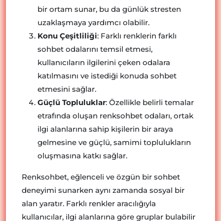
bir ortam sunar, bu da günlük stresten
uzaklaşmaya yardımcı olabilir.
Konu Çeşitliliği
: Farklı renklerin farklı
sohbet odalarını temsil etmesi,
kullanıcıların ilgilerini çeken odalara
katılmasını ve istediği konuda sohbet
etmesini sağlar.
Güçlü Topluluklar
: Özellikle belirli temalar
etrafında oluşan renksohbet odaları, ortak
ilgi alanlarına sahip kişilerin bir araya
gelmesine ve güçlü, samimi toplulukların
oluşmasına katkı sağlar.
Renksohbet, eğlenceli ve özgün bir sohbet
deneyimi sunarken aynı zamanda sosyal bir
alan yaratır. Farklı renkler aracılığıyla
kullanıcılar, ilgi alanlarına göre gruplar bulabilir