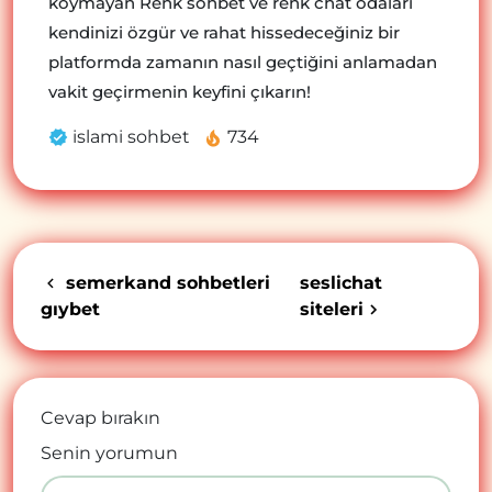
koymayan Renk sohbet ve renk chat odaları
kendinizi özgür ve rahat hissedeceğiniz bir
platformda zamanın nasıl geçtiğini anlamadan
vakit geçirmenin keyfini çıkarın!
islami sohbet
734
semerkand sohbetleri
seslichat
gıybet
siteleri
Cevap bırakın
Senin yorumun