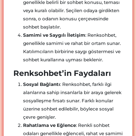
genellikle belirli bir sohbet konusu, teması
veya kuralı olabilir. Seçilen odaya girdikten
sonra, o odanın konusu çerçevesinde
sohbet başlatılır.
Samimi ve Saygılı İletişim
: Renksohbet,
genellikle samimi ve rahat bir ortam sunar.
Katılımcıların birbirine saygı göstermesi ve
sohbet kurallarına uyması beklenir.
Renksohbet’in Faydaları
Sosyal Bağlantı
: Renksohbet, farklı ilgi
alanlarına sahip insanlarla bir araya gelerek
sosyalleşme fırsatı sunar. Farklı konular
üzerine sohbet edilebilir, böylece sosyal
çevre genişler.
Rahatlama ve Eğlence
: Renkli sohbet
odaları genellikle eğlenceli, rahat ve samimi