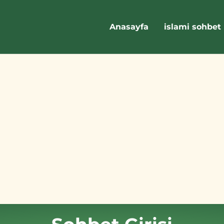
Anasayfa
islami sohbet