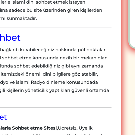
ilerle islami dini sohbet etmek isteyen
na sadece bu site üzerinden giren kişilerden
tamı sunmaktadır.
hbet
l bağlantı kurabileceğiniz hakkında püf noktalar
el sohbet etme konusunda nezih bir mekan olan
altında sohbet edebildiğiniz gibi aynı zamanda
temizdeki önemli dini bilgilere göz atabilir,
ini Radyo ve islami Radyo dinleme konusundada
lgili kişilerin yöneticilik yaptıkları güvenli ortamda
et
arla Sohbet etme Sitesi
,Ücretsiz, Üyelik