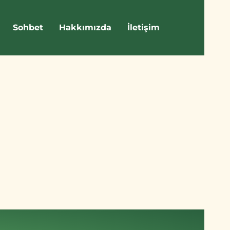
Sohbet
Hakkımızda
İletişim