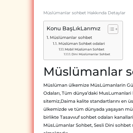
Müslümanlar sohbet Hakkında Detaylar
Konu BaşLıkLarımız
Müslümanlar sohbet
Müslüman Sohbet odalari
Mobil Müslüman Sohbet
Dini Müslümanlar Sohbet
Müslümanlar s
Müslüman ülkemize MüsLümanlarin Güve
Odaları, Tüm dünya’daki MusLumanlari b
sitemiz,Daima kalite standartlarını en 
ülkemizde ve tüm dünyada yaşayan müsl
birlikte Tasavvuf sohbet odaları kanallar
MüsLümanlar Sohbet, Sesli Dini sohbet si