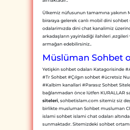
almaktadır..
Ülkemiz nüfusunun tamamına yakının Mü
biraraya gelerek canlı mobil dini sohbet
odalarimızda dini chat kanalimiz üzerinde
arkadaşların yayinladiği ilahileri ,ezgiler
armağan edebilirsiniz..
Müslüman Sohbet o
Yetişkin sohbet odaları Katagorisinde
#Tr Sohbet #Çılgın sohbet #ücretsiz N
#Kalbim kanallari #Parasız Sohbet Sitele
bağlanmadan önce lütfen KURALLAR sa
siteleri
, sohbetislam.com sitemiz siz de
birlikte musluman Sohbet musluman Ch
islami sohbet islami chat odaları altında 
sunmaktadır. Sitemizdeki sohbet ortamı 