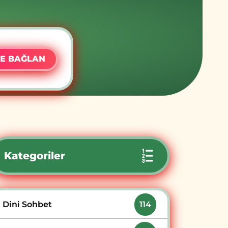
E BAĞLAN
Kategoriler
Dini Sohbet
114