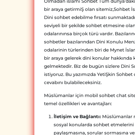
Olmadan islami Sohbet Tüm dünya’daki 
bir araya getirmiŞ olan sitemiz,Sohbet İs
Dini sohbet edebilme fırsatı sunmaktadır
seviyeli bir şekilde sohbet etmesine ol
odalarınınsa birçok türü vardır. Bazıları
sohbetler bazılarından Dini Konulu Men
odalarinin türlerinden biri de Mynet İsla
bir araya gelerek dini konular hakkında
gelmektedir. Biz de bugün sizlere Dini S
istiyoruz. Bu yazımızda YetiŞkin Sohbet 
cevabını bulabileceksiniz.
Müslümanlar için mobil sohbet chat siteler
temel özellikleri ve avantajları:
İletişim ve Bağlantı:
Müslümanlar mob
sosyal konularda sohbet etmelerini sa
paylaşmasına, sorular sormasına ve