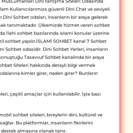
MüsLumanlari Dini tartışma Siteleri Odasında
lam Kullanıcılarımıza güvenli Dini Chat ve seviyeli
.Dini Sohbet odaları, insanların bir araya gelerek
anak tanımaktadır. Ülkemizde hizmet veren sohbet
nda İlahi sohbet bazılarında islami konular üzerine
zil sohbet yapılır.İSLAMİ SOHBET kanal 7 Sohbet
mi Sohbet odasidir. Dini Sohbet Yerleri, insanların
 konuştuğu Tasavvuf Sohbet kanalinda bir araya
ohbet Siteleri hakkında detaylı bilgi vermek
odalarına kimler girer, neden girer? Bunların
i, çeşitli amaçlar için kullanılabilir. İşte bazı
il sohbet siteleri, bireylerin dini, kültürel ve
ğlar. Bu platformlar, insanların fikirlerini
 destek almasına olanak tanır.