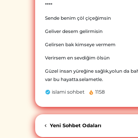
****
Sende benim çöl çiçeğimsin
Geliver desem gelirmisin
Gelirsen bak kimseye vermem
Verirsem en sevdiğim ölsün
Güzel insan yüreğine sağlık,yolun da baht
var bu hayatta.selametle.
islami sohbet
1158
Yeni Sohbet Odaları