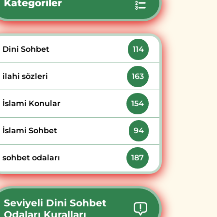
Kategoriler
Dini Sohbet
114
ilahi sözleri
163
İslami Konular
154
İslami Sohbet
94
sohbet odaları
187
Seviyeli Dini Sohbet
Odaları Kuralları