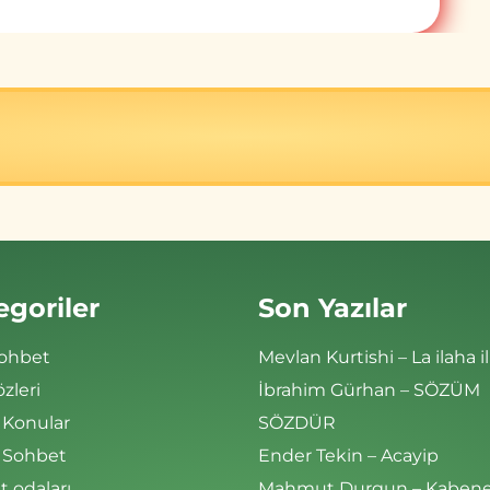
egoriler
Son Yazılar
Sohbet
Mevlan Kurtishi – La ilaha il
özleri
İbrahim Gürhan – SÖZÜM
 Konular
SÖZDÜR
i Sohbet
Ender Tekin – Acayip
 odaları
Mahmut Durgun – Kaben