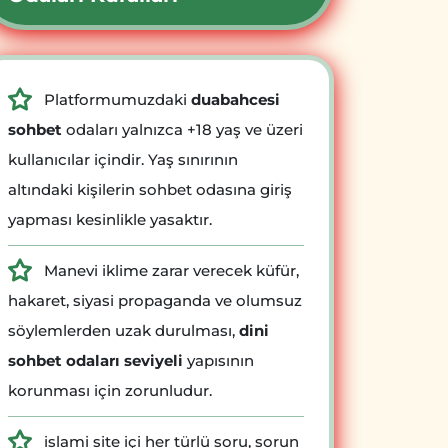
Platformumuzdaki
duabahcesi
sohbet
odaları yalnızca +18 yaş ve üzeri
kullanıcılar içindir. Yaş sınırının
altındaki kişilerin sohbet odasına giriş
yapması kesinlikle yasaktır.
Manevi iklime zarar verecek küfür,
hakaret, siyasi propaganda ve olumsuz
söylemlerden uzak durulması,
dini
sohbet odaları seviyeli
yapısının
korunması için zorunludur.
islami site içi her türlü soru, sorun