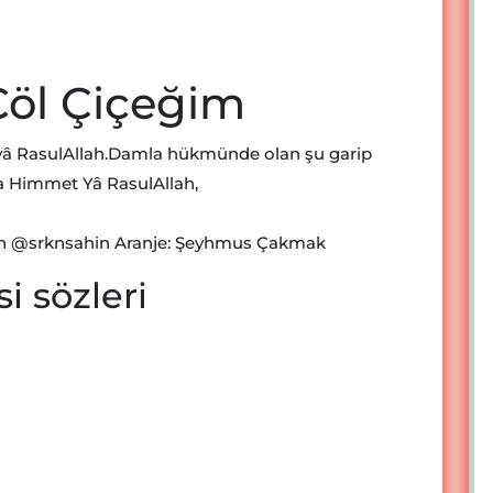
Çöl Çiçeğim
yâ RasulAllah.Damla hükmünde olan şu garip
a Himmet Yâ RasulAllah,
hin ‪@srknsahin‬ Aranje: Şeyhmus Çakmak
i sözleri