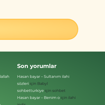
Son yorumlar
lallah
Hasan bayar – Sultanım ilahi
sözleri
için
Babyl
sohbetturkiye
için
sohbet
Hasan bayar – Benim o
için
ilahi
e
indir