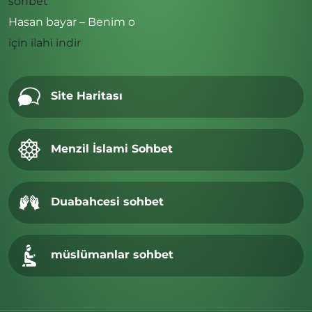
sohbet
Hasan bayar – Benim o
için
ilahi indir
Site Haritası
Menzil İslami Sohbet
Duabahcesi sohbet
müslümanlar sohbet