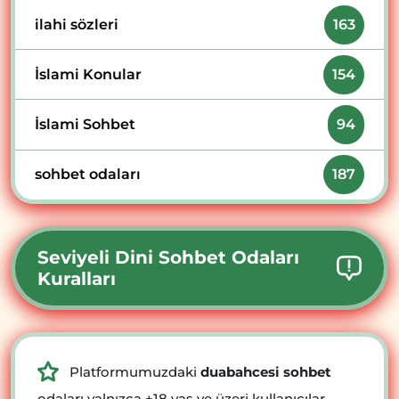
ilahi sözleri
163
İslami Konular
154
İslami Sohbet
94
sohbet odaları
187
Seviyeli Dini Sohbet Odaları
Kuralları
Platformumuzdaki
duabahcesi sohbet
odaları yalnızca +18 yaş ve üzeri kullanıcılar