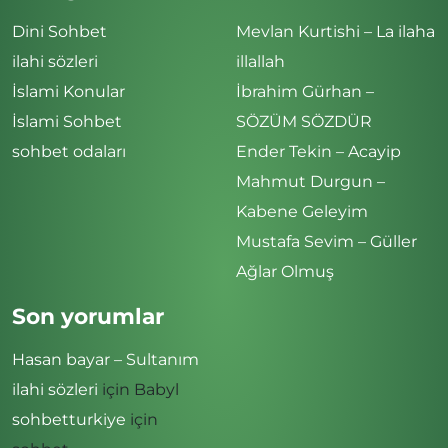
Dini Sohbet
Mevlan Kurtishi – La ilaha
ilahi sözleri
illallah
İslami Konular
İbrahim Gürhan –
İslami Sohbet
SÖZÜM SÖZDÜR
sohbet odaları
Ender Tekin – Acayip
Mahmut Durgun –
Kabene Geleyim
Mustafa Sevim – Güller
Ağlar Olmuş
Son yorumlar
Hasan bayar – Sultanım
ilahi sözleri
için
Babyl
sohbetturkiye
için