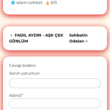
islami sohbet
631
FADIL AYDIN - AŞK ÇEK
Sohbetin
GÖNLÜM
Odaları
Cevap bırakın
Senin yorumun
Adınız
*