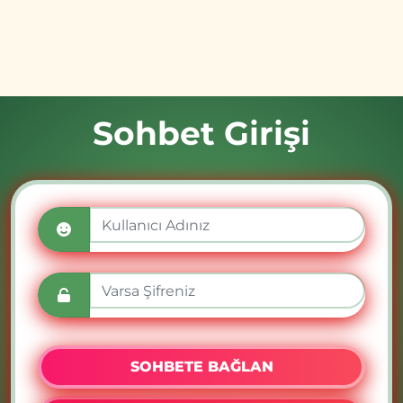
Sohbet Girişi
SOHBETE BAĞLAN