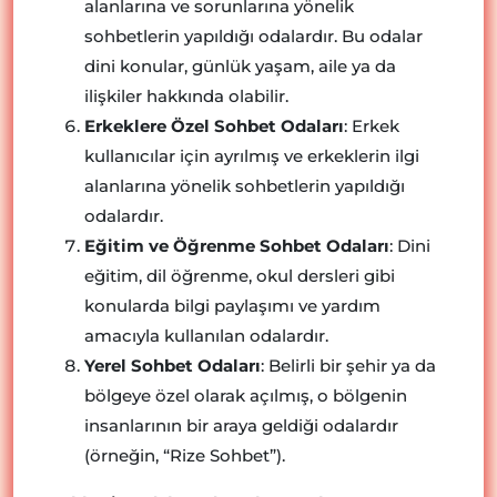
alanlarına ve sorunlarına yönelik
sohbetlerin yapıldığı odalardır. Bu odalar
dini konular, günlük yaşam, aile ya da
ilişkiler hakkında olabilir.
Erkeklere Özel Sohbet Odaları
: Erkek
kullanıcılar için ayrılmış ve erkeklerin ilgi
alanlarına yönelik sohbetlerin yapıldığı
odalardır.
Eğitim ve Öğrenme Sohbet Odaları
: Dini
eğitim, dil öğrenme, okul dersleri gibi
konularda bilgi paylaşımı ve yardım
amacıyla kullanılan odalardır.
Yerel Sohbet Odaları
: Belirli bir şehir ya da
bölgeye özel olarak açılmış, o bölgenin
insanlarının bir araya geldiği odalardır
(örneğin, “Rize Sohbet”).