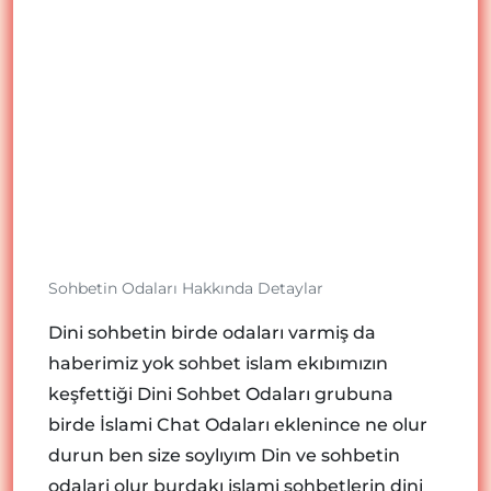
Sohbetin Odaları Hakkında Detaylar
Dini sohbetin birde odaları varmiş da
haberimiz yok sohbet islam ekıbımızın
keşfettiği Dini Sohbet Odaları grubuna
birde İslami Chat Odaları eklenince ne olur
durun ben size soylıyım Din ve sohbetin
odalari olur burdakı islami sohbetlerin dini