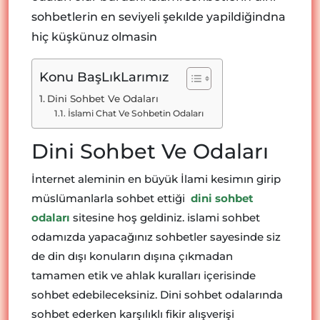
sohbetlerin en seviyeli şekılde yapildiğindna
hiç küşkünuz olmasin
Konu BaşLıkLarımız
Dini Sohbet Ve Odaları
İslami Chat Ve Sohbetin Odaları
Dini Sohbet Ve Odaları
İnternet aleminin en büyük İlami kesimın girip
müslümanlarla sohbet ettiği
dini sohbet
odaları
sitesine hoş geldiniz. islami sohbet
odamızda yapacağınız sohbetler sayesinde siz
de din dışı konuların dışına çıkmadan
tamamen etik ve ahlak kuralları içerisinde
sohbet edebileceksiniz. Dini sohbet odalarında
sohbet ederken karşılıklı fikir alışverişi