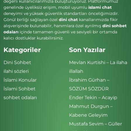
değerli kullanıcılarımızla buluşturuyoruz. Platformumuz
genelinde üyeliksiz erişim, mobil uyumlu
islami chat
deneyimi ve yüksek güvenlik standartları önceliğimizdir.
Gönül birliği sağlayan özel
dini chat
kanallarımızda fikir
alışverişinde bulunabilir, hanımlara özel ayrılmış
dini sohbet
odaları
içinde tamamen güvenli ve seviyeli bir ortamda
kalıcı dostluklar kurabilirsiniz.
Kategoriler
Son Yazılar
Dini Sohbet
Mevlan Kurtishi – La ilaha
ilahi sözleri
illallah
İslami Konular
İbrahim Gürhan –
İslami Sohbet
SÖZÜM SÖZDÜR
sohbet odaları
Ender Tekin – Acayip
Mahmut Durgun –
Kabene Geleyim
Mustafa Sevim – Güller