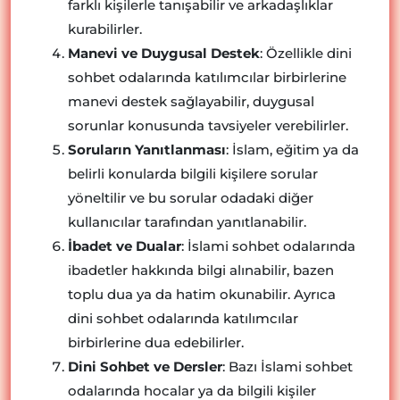
farklı kişilerle tanışabilir ve arkadaşlıklar
kurabilirler.
Manevi ve Duygusal Destek
: Özellikle dini
sohbet odalarında katılımcılar birbirlerine
manevi destek sağlayabilir, duygusal
sorunlar konusunda tavsiyeler verebilirler.
Soruların Yanıtlanması
: İslam, eğitim ya da
belirli konularda bilgili kişilere sorular
yöneltilir ve bu sorular odadaki diğer
kullanıcılar tarafından yanıtlanabilir.
İbadet ve Dualar
: İslami sohbet odalarında
ibadetler hakkında bilgi alınabilir, bazen
toplu dua ya da hatim okunabilir. Ayrıca
dini sohbet odalarında katılımcılar
birbirlerine dua edebilirler.
Dini Sohbet ve Dersler
: Bazı İslami sohbet
odalarında hocalar ya da bilgili kişiler