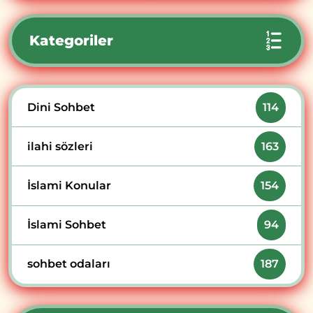
Kategoriler
Dini Sohbet
114
ilahi sözleri
163
İslami Konular
154
İslami Sohbet
94
sohbet odaları
187