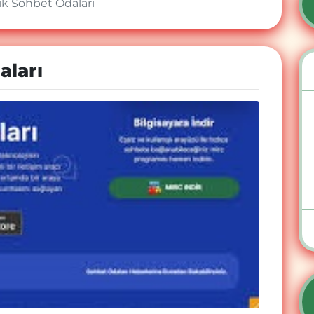
ık Sohbet Odaları
aları