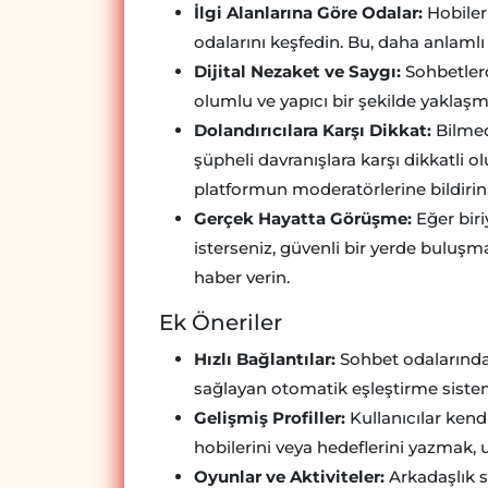
İlgi Alanlarına Göre Odalar:
Hobileri
odalarını keşfedin. Bu, daha anlamlı 
Dijital Nezaket ve Saygı:
Sohbetlerde
olumlu ve yapıcı bir şekilde yaklaşma
Dolandırıcılara Karşı Dikkat:
Bilmed
şüpheli davranışlara karşı dikkatli ol
platformun moderatörlerine bildirin
Gerçek Hayatta Görüşme:
Eğer biri
isterseniz, güvenli bir yerde buluşma
haber verin.
Ek Öneriler
Hızlı Bağlantılar:
Sohbet odalarında k
sağlayan otomatik eşleştirme sisteml
Gelişmiş Profiller:
Kullanıcılar kendil
hobilerini veya hedeflerini yazmak, u
Oyunlar ve Aktiviteler:
Arkadaşlık s