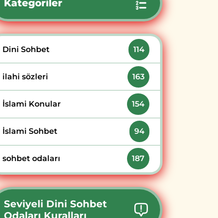
Kategoriler
Dini Sohbet
114
ilahi sözleri
163
İslami Konular
154
İslami Sohbet
94
sohbet odaları
187
Seviyeli Dini Sohbet
Odaları Kuralları