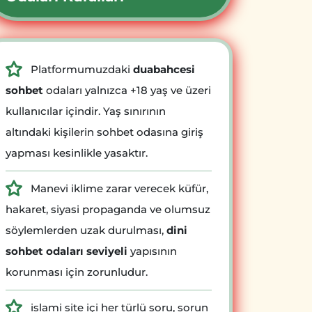
Platformumuzdaki
duabahcesi
sohbet
odaları yalnızca +18 yaş ve üzeri
kullanıcılar içindir. Yaş sınırının
altındaki kişilerin sohbet odasına giriş
yapması kesinlikle yasaktır.
Manevi iklime zarar verecek küfür,
hakaret, siyasi propaganda ve olumsuz
söylemlerden uzak durulması,
dini
sohbet odaları seviyeli
yapısının
korunması için zorunludur.
islami site içi her türlü soru, sorun