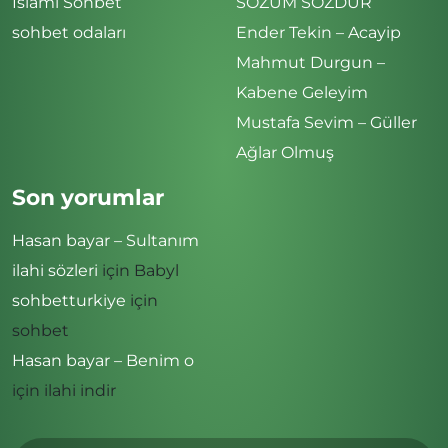
İslami Sohbet
SÖZÜM SÖZDÜR
sohbet odaları
Ender Tekin – Acayip
Mahmut Durgun –
Kabene Geleyim
Mustafa Sevim – Güller
Ağlar Olmuş
Son yorumlar
Hasan bayar – Sultanım
ilahi sözleri
için
Babyl
sohbetturkiye
için
sohbet
Hasan bayar – Benim o
için
ilahi indir