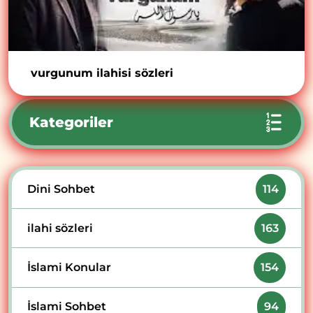
vurgunum ilahisi sözleri
Kategoriler
Dini Sohbet
114
ilahi sözleri
163
İslami Konular
154
İslami Sohbet
94