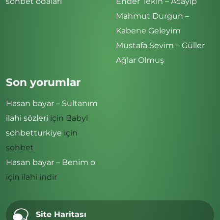
sohbet odaları
Ender Tekin – Acayip
Mahmut Durgun –
Kabene Geleyim
Mustafa Sevim – Güller
Ağlar Olmuş
Son yorumlar
Hasan bayar – Sultanım
ilahi sözleri
için
Babyl
sohbetturkiye
için
sohbet
Hasan bayar – Benim o
için
ilahi indir
Site Haritası