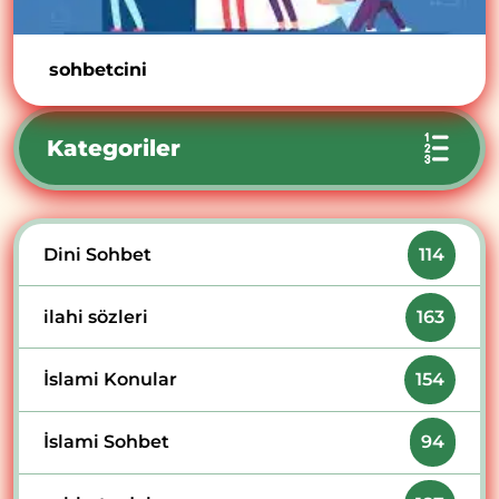
sohbetcini
Kategoriler
Dini Sohbet
114
ilahi sözleri
163
İslami Konular
154
İslami Sohbet
94