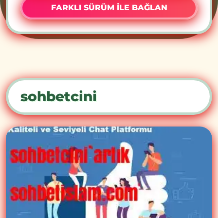
FARKLI SÜRÜM İLE BAĞLAN
sohbetcini