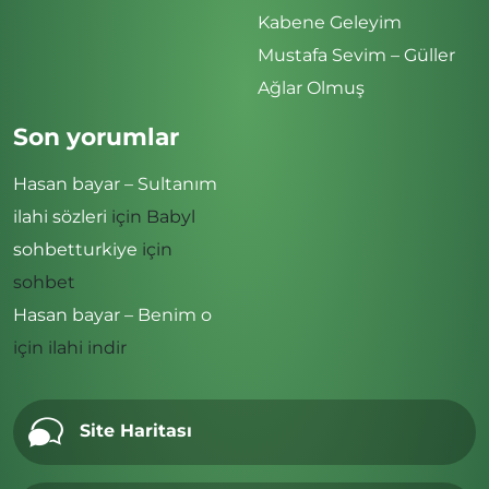
Kabene Geleyim
Mustafa Sevim – Güller
Ağlar Olmuş
Son yorumlar
Hasan bayar – Sultanım
ilahi sözleri
için
Babyl
sohbetturkiye
için
sohbet
Hasan bayar – Benim o
için
ilahi indir
Site Haritası