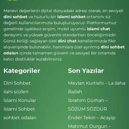
Manevi değerlerin dijital dünyadaki adresi olarak, en seviyeli
dini sohbet
ve huzurlu bir
islami sohbet
ortamını siz
değerli kullanıcılarımızla buluşturuyoruz. Platformumuz
genelinde üyeliksiz erişim, mobil uyumlu
islami chat
deneyimi ve yüksek güvenlik standartları önceliğimizdir.
Gönül birliği sağlayan özel
dini chat
kanallarımızda fikir
alışverişinde bulunabilir, hanımlara özel ayrılmış
dini sohbet
odaları
içinde tamamen güvenli ve seviyeli bir ortamda
kalıcı dostluklar kurabilirsiniz.
Kategoriler
Son Yazılar
Dini Sohbet
Mevlan Kurtishi – La ilaha
ilahi sözleri
illallah
İslami Konular
İbrahim Gürhan –
İslami Sohbet
SÖZÜM SÖZDÜR
sohbet odaları
Ender Tekin – Acayip
Mahmut Durgun –