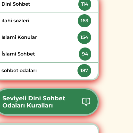
Dini Sohbet
114
ilahi sözleri
163
İslami Konular
154
İslami Sohbet
94
sohbet odaları
187
Seviyeli Dini Sohbet
Odaları Kuralları