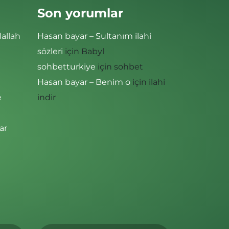
Son yorumlar
lallah
Hasan bayar – Sultanım ilahi
sözleri
için
Babyl
sohbetturkiye
için
sohbet
Hasan bayar – Benim o
için
ilahi
e
indir
ar