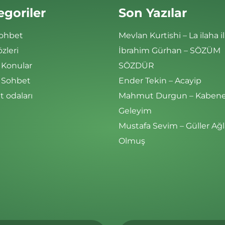
egoriler
Son Yazılar
Sohbet
Mevlan Kurtishi – La ilaha il
özleri
İbrahim Gürhan – SÖZÜM
 Konular
SÖZDÜR
i Sohbet
Ender Tekin – Acayip
 odaları
Mahmut Durgun – Kaben
Geleyim
Mustafa Sevim – Güller Ağl
Olmuş