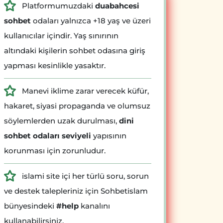
Platformumuzdaki
duabahcesi
sohbet
odaları yalnızca +18 yaş ve üzeri
kullanıcılar içindir. Yaş sınırının
altındaki kişilerin sohbet odasına giriş
yapması kesinlikle yasaktır.
Manevi iklime zarar verecek küfür,
hakaret, siyasi propaganda ve olumsuz
söylemlerden uzak durulması,
dini
sohbet odaları seviyeli
yapısının
korunması için zorunludur.
islami site içi her türlü soru, sorun
ve destek talepleriniz için Sohbetislam
bünyesindeki
#help
kanalını
kullanabilirsiniz.