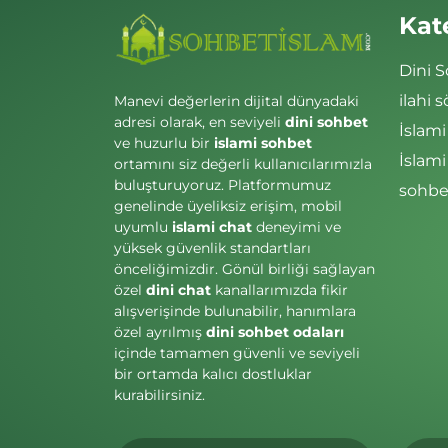
Kat
Dini 
ilahi s
Manevi değerlerin dijital dünyadaki
adresi olarak, en seviyeli
dini sohbet
İslami
ve huzurlu bir
islami sohbet
İslam
ortamını siz değerli kullanıcılarımızla
buluşturuyoruz. Platformumuz
sohbet
genelinde üyeliksiz erişim, mobil
uyumlu
islami chat
deneyimi ve
yüksek güvenlik standartları
önceliğimizdir. Gönül birliği sağlayan
özel
dini chat
kanallarımızda fikir
alışverişinde bulunabilir, hanımlara
özel ayrılmış
dini sohbet odaları
içinde tamamen güvenli ve seviyeli
bir ortamda kalıcı dostluklar
kurabilirsiniz.