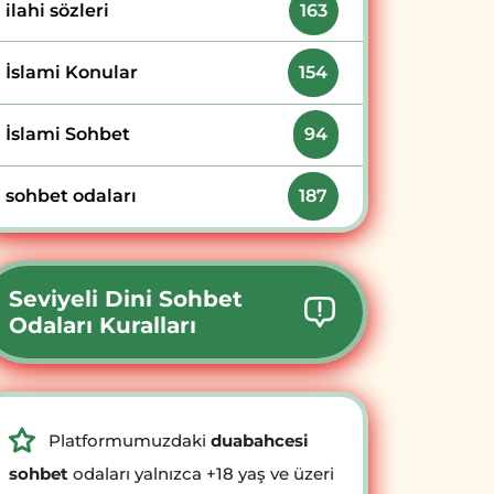
ilahi sözleri
163
İslami Konular
154
İslami Sohbet
94
sohbet odaları
187
Seviyeli Dini Sohbet
Odaları Kuralları
Platformumuzdaki
duabahcesi
sohbet
odaları yalnızca +18 yaş ve üzeri