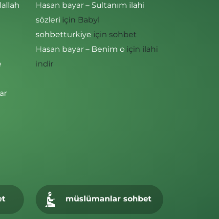
lallah
Hasan bayar – Sultanım ilahi
sözleri
için
Babyl
sohbetturkiye
için
sohbet
Hasan bayar – Benim o
için
ilahi
e
indir
ar
et
müslümanlar sohbet