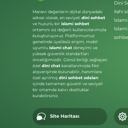
Dini 
ilahi s
Manevi değerlerin dijital dünyadaki
adresi olarak, en seviyeli
dini sohbet
İslami
ve huzurlu bir
islami sohbet
İslam
ortamını siz değerli kullanıcılarımızla
buluşturuyoruz. Platformumuz
sohbet
genelinde üyeliksiz erişim, mobil
uyumlu
islami chat
deneyimi ve
yüksek güvenlik standartları
önceliğimizdir. Gönül birliği sağlayan
özel
dini chat
kanallarımızda fikir
alışverişinde bulunabilir, hanımlara
özel ayrılmış
dini sohbet odaları
içinde tamamen güvenli ve seviyeli
bir ortamda kalıcı dostluklar
kurabilirsiniz.
Site Haritası