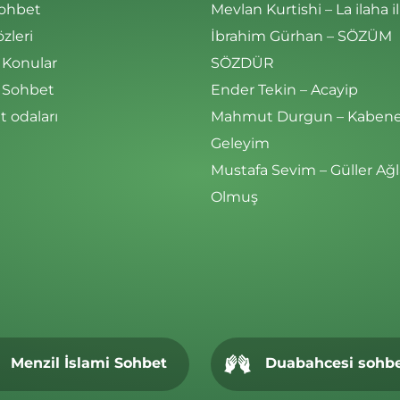
Sohbet
Mevlan Kurtishi – La ilaha il
özleri
İbrahim Gürhan – SÖZÜM
 Konular
SÖZDÜR
i Sohbet
Ender Tekin – Acayip
 odaları
Mahmut Durgun – Kaben
Geleyim
Mustafa Sevim – Güller Ağl
Olmuş
Menzil İslami Sohbet
Duabahcesi sohb