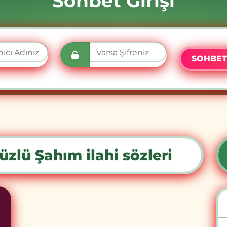
Sohbet Girişi
SOHBET
zlü Şahım ilahi sözleri