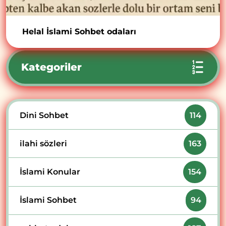
Helal İslami Sohbet odaları
Kategoriler
Dini Sohbet
114
ilahi sözleri
163
İslami Konular
154
İslami Sohbet
94