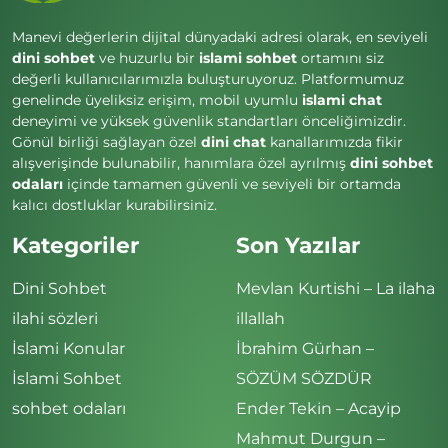
Manevi değerlerin dijital dünyadaki adresi olarak, en seviyeli
dini sohbet
ve huzurlu bir
islami sohbet
ortamını siz
değerli kullanıcılarımızla buluşturuyoruz. Platformumuz
genelinde üyeliksiz erişim, mobil uyumlu
islami chat
deneyimi ve yüksek güvenlik standartları önceliğimizdir.
Gönül birliği sağlayan özel
dini chat
kanallarımızda fikir
alışverişinde bulunabilir, hanımlara özel ayrılmış
dini sohbet
odaları
içinde tamamen güvenli ve seviyeli bir ortamda
kalıcı dostluklar kurabilirsiniz.
Kategoriler
Son Yazılar
Dini Sohbet
Mevlan Kurtishi – La ilaha
ilahi sözleri
illallah
İslami Konular
İbrahim Gürhan –
İslami Sohbet
SÖZÜM SÖZDÜR
sohbet odaları
Ender Tekin – Acayip
Mahmut Durgun –