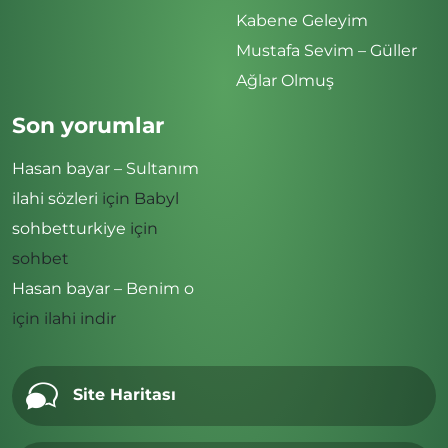
Kabene Geleyim
Mustafa Sevim – Güller
Ağlar Olmuş
Son yorumlar
Hasan bayar – Sultanım
ilahi sözleri
için
Babyl
sohbetturkiye
için
sohbet
Hasan bayar – Benim o
için
ilahi indir
Site Haritası