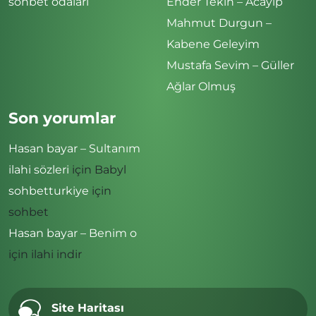
sohbet odaları
Ender Tekin – Acayip
Mahmut Durgun –
Kabene Geleyim
Mustafa Sevim – Güller
Ağlar Olmuş
Son yorumlar
Hasan bayar – Sultanım
ilahi sözleri
için
Babyl
sohbetturkiye
için
sohbet
Hasan bayar – Benim o
için
ilahi indir
Site Haritası