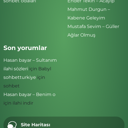
sohbet odaları
Ender Tekin – Acayip
Mahmut Durgun –
Kabene Geleyim
Mustafa Sevim – Güller
Ağlar Olmuş
Son yorumlar
Hasan bayar – Sultanım
ilahi sözleri
için
Babyl
sohbetturkiye
için
sohbet
Hasan bayar – Benim o
için
ilahi indir
Site Haritası