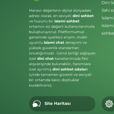
Dini 
ilahi s
Manevi değerlerin dijital dünyadaki
adresi olarak, en seviyeli
dini sohbet
İslami
ve huzurlu bir
islami sohbet
İslam
ortamını siz değerli kullanıcılarımızla
buluşturuyoruz. Platformumuz
sohbet
genelinde üyeliksiz erişim, mobil
uyumlu
islami chat
deneyimi ve
yüksek güvenlik standartları
önceliğimizdir. Gönül birliği sağlayan
özel
dini chat
kanallarımızda fikir
alışverişinde bulunabilir, hanımlara
özel ayrılmış
dini sohbet odaları
içinde tamamen güvenli ve seviyeli
bir ortamda kalıcı dostluklar
kurabilirsiniz.
Site Haritası