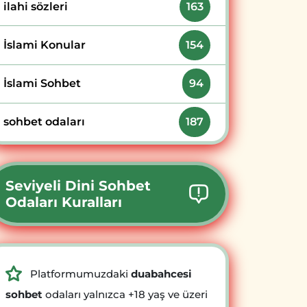
ilahi sözleri
163
İslami Konular
154
İslami Sohbet
94
sohbet odaları
187
Seviyeli Dini Sohbet
Odaları Kuralları
Platformumuzdaki
duabahcesi
sohbet
odaları yalnızca +18 yaş ve üzeri