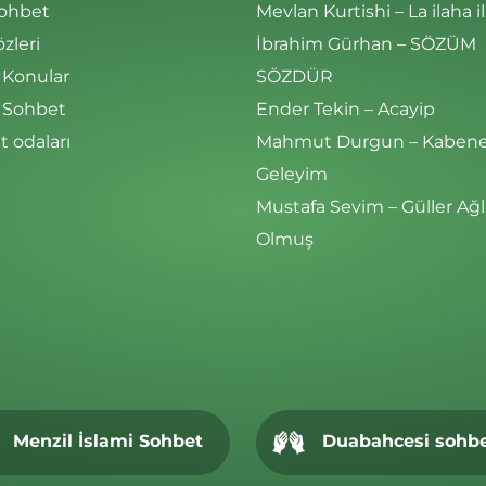
Sohbet
Mevlan Kurtishi – La ilaha il
özleri
İbrahim Gürhan – SÖZÜM
 Konular
SÖZDÜR
i Sohbet
Ender Tekin – Acayip
 odaları
Mahmut Durgun – Kaben
Geleyim
Mustafa Sevim – Güller Ağl
Olmuş
Menzil İslami Sohbet
Duabahcesi sohb