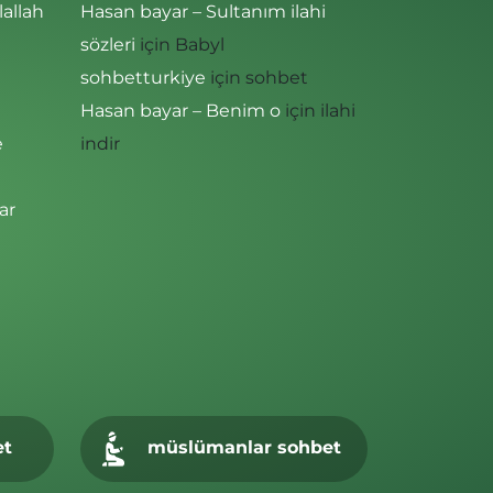
lallah
Hasan bayar – Sultanım ilahi
sözleri
için
Babyl
sohbetturkiye
için
sohbet
Hasan bayar – Benim o
için
ilahi
e
indir
ar
et
müslümanlar sohbet