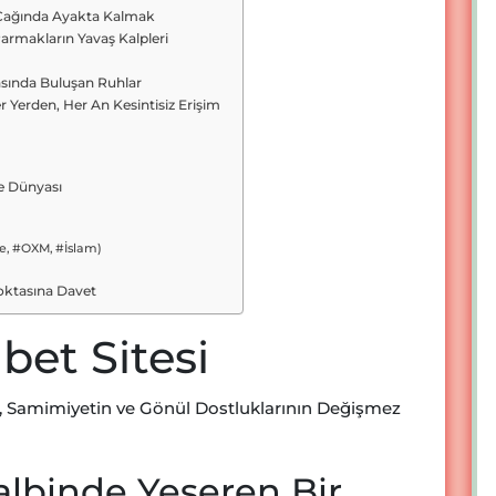
 Çağında Ayakta Kalmak
Parmakların Yavaş Kalpleri
asında Buluşan Ruhlar
er Yerden, Her An Kesintisiz Erişim
ce Dünyası
e, #OXM, #İslam)
oktasına Davet
bet Sitesi
n, Samimiyetin ve Gönül Dostluklarının Değişmez
albinde Yeşeren Bir