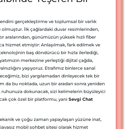
 kendini gerçekleştirme ve toplumsal bir varlık
 olmuştur. İlk çağlardaki duvar resimlerinden,
r aralarından, günümüzün yüksek hızlı fiber
ca hizmet etmiştir: Anlaşılmak, fark edilmek ve
eknolojinin baş döndürücü bir hızla ilerlediği,
atımızın merkezine yerleştiği dijital çağda,
alnızlığını yaşıyoruz. Etrafımız binlerce sanal
ileceğimiz, bizi yargılamadan dinleyecek tek bir
tam da bu noktada, uzun bir aradan sonra yeniden
 ruhunuza dokunacak, sizi kelimelerin büyüleyici
ak çok özel bir platformu, yani
Sevgi Chat
 mekanik ve çoğu zaman yapaylaşan yüzüne inat,
javasız mobil sohbet sitesi olarak hizmet