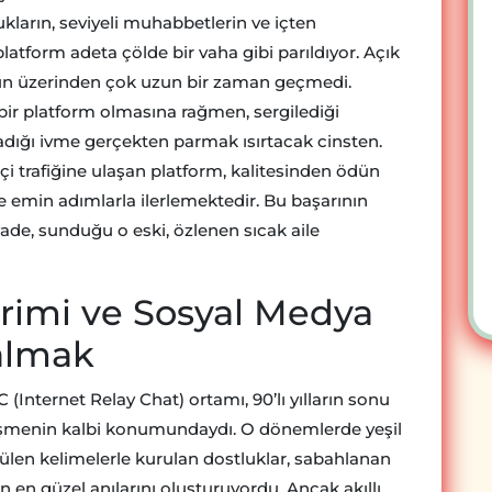
ukların, seviyeli muhabbetlerin ve içten
latform adeta çölde bir vaha gibi parıldıyor. Açık
un üzerinden çok uzun bir zaman geçmedi.
bir platform olmasına rağmen, sergilediği
ladığı ivme gerçekten parmak ısırtacak cinsten.
çi trafiğine ulaşan platform, kalitesinden ödün
 emin adımlarla ilerlemektedir. Bu başarının
iyade, sunduğu o eski, özlenen sıcak aile
rimi ve Sosyal Medya
almak
C (Internet Relay Chat) ortamı, 90’lı yılların sonu
alleşmenin kalbi konumundaydı. O dönemlerde yeşil
külen kelimelerle kurulan dostluklar, sabahlanan
ın en güzel anılarını oluşturuyordu. Ancak akıllı