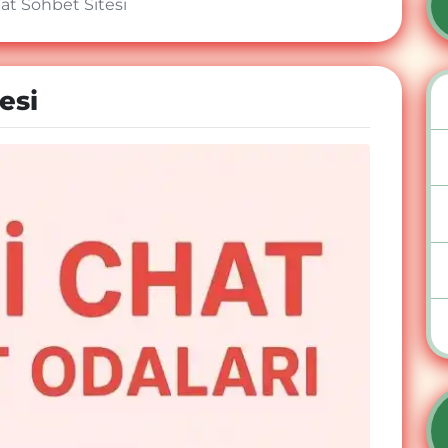
at Sohbet Sitesi
esi