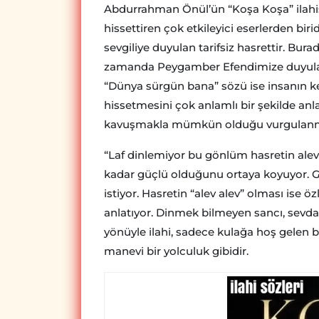
Abdurrahman Önül’ün “Koşa Koşa” ilahisi,
hissettiren çok etkileyici eserlerden bir
sevgiliye duyulan tarifsiz hasrettir. Burad
zamanda Peygamber Efendimize duyulan
“Dünya sürgün bana” sözü ise insanın ke
hissetmesini çok anlamlı bir şekilde an
kavuşmakla mümkün olduğu vurgulanm
“Laf dinlemiyor bu gönlüm hasretin alev 
kadar güçlü olduğunu ortaya koyuyor. G
istiyor. Hasretin “alev alev” olması ise ö
anlatıyor. Dinmek bilmeyen sancı, sevda
yönüyle ilahi, sadece kulağa hoş gelen b
manevi bir yolculuk gibidir.