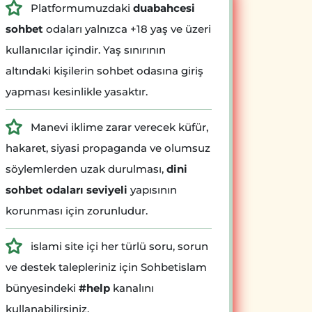
Platformumuzdaki
duabahcesi
sohbet
odaları yalnızca +18 yaş ve üzeri
kullanıcılar içindir. Yaş sınırının
altındaki kişilerin sohbet odasına giriş
yapması kesinlikle yasaktır.
Manevi iklime zarar verecek küfür,
hakaret, siyasi propaganda ve olumsuz
söylemlerden uzak durulması,
dini
sohbet odaları seviyeli
yapısının
korunması için zorunludur.
islami site içi her türlü soru, sorun
ve destek talepleriniz için Sohbetislam
bünyesindeki
#help
kanalını
kullanabilirsiniz.