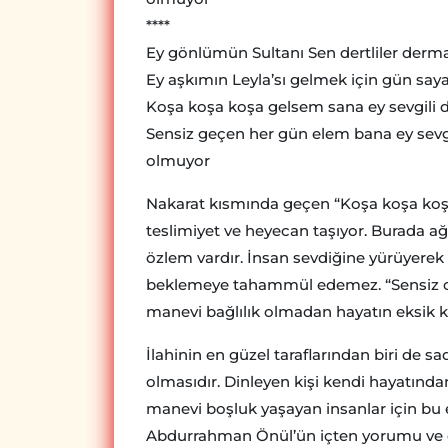
****
Ey gönlümün Sultanı Sen dertliler derm
Ey aşkımın Leyla’sı gelmek için gün sa
Koşa koşa koşa gelsem sana ey sevgili
Sensiz geçen her gün elem bana ey sevgi
olmuyor
Nakarat kısmında geçen “Koşa koşa koşa
teslimiyet ve heyecan taşıyor. Burada ağ
özlem vardır. İnsan sevdiğine yürüyerek 
beklemeye tahammül edemez. “Sensiz ol
manevi bağlılık olmadan hayatın eksik ka
İlahinin en güzel taraflarından biri de 
olmasıdır. Dinleyen kişi kendi hayatından
manevi boşluk yaşayan insanlar için bu ese
Abdurrahman Önül’ün içten yorumu ve duy