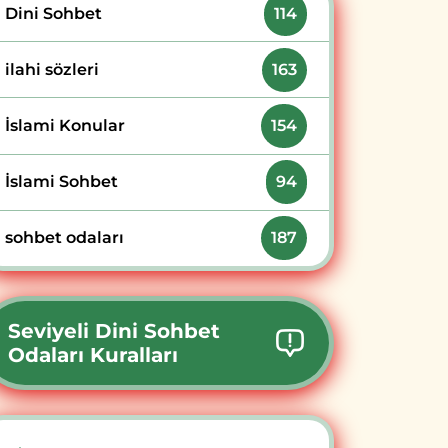
Dini Sohbet
114
ilahi sözleri
163
İslami Konular
154
İslami Sohbet
94
sohbet odaları
187
Seviyeli Dini Sohbet
Odaları Kuralları