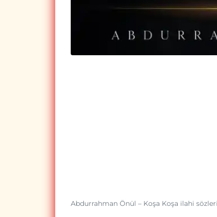
Abdurrahman Önül – Koşa Koşa ilahi sözler