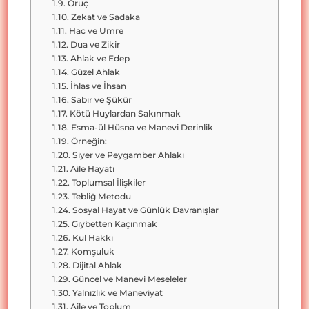
Oruç
Zekat ve Sadaka
Hac ve Umre
Dua ve Zikir
Ahlak ve Edep
Güzel Ahlak
İhlas ve İhsan
Sabır ve Şükür
Kötü Huylardan Sakınmak
Esma-ül Hüsna ve Manevi Derinlik
Örneğin:
Siyer ve Peygamber Ahlakı
Aile Hayatı
Toplumsal İlişkiler
Tebliğ Metodu
Sosyal Hayat ve Günlük Davranışlar
Gıybetten Kaçınmak
Kul Hakkı
Komşuluk
Dijital Ahlak
Güncel ve Manevi Meseleler
Yalnızlık ve Maneviyat
Aile ve Toplum