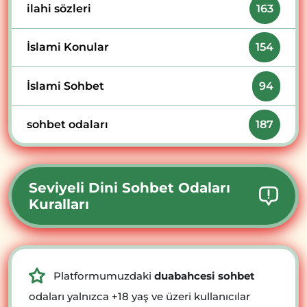
ilahi sözleri
163
İslami Konular
154
İslami Sohbet
94
sohbet odaları
187
Seviyeli Dini Sohbet Odaları
Kuralları
Platformumuzdaki
duabahcesi sohbet
odaları yalnızca +18 yaş ve üzeri kullanıcılar