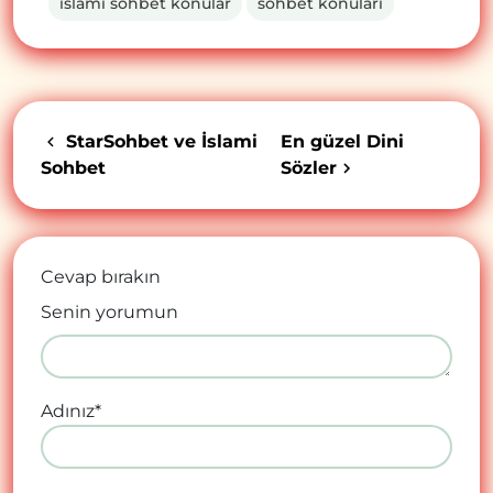
islami sohbet konular
sohbet konuları
StarSohbet ve İslami
En güzel Dini
Sohbet
Sözler
Cevap bırakın
Senin yorumun
Adınız
*