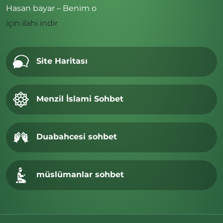
Hasan bayar – Benim o
için
ilahi indir
Site Haritası
Menzil İslami Sohbet
Duabahcesi sohbet
müslümanlar sohbet