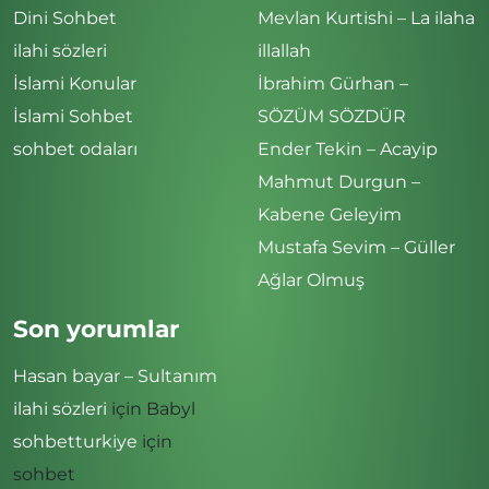
Dini Sohbet
Mevlan Kurtishi – La ilaha
ilahi sözleri
illallah
İslami Konular
İbrahim Gürhan –
İslami Sohbet
SÖZÜM SÖZDÜR
sohbet odaları
Ender Tekin – Acayip
Mahmut Durgun –
Kabene Geleyim
Mustafa Sevim – Güller
Ağlar Olmuş
Son yorumlar
Hasan bayar – Sultanım
ilahi sözleri
için
Babyl
sohbetturkiye
için
sohbet