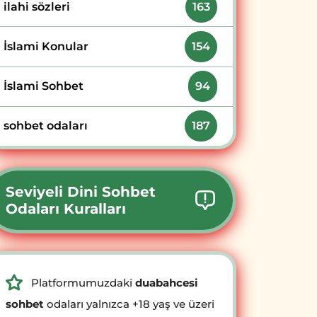
ilahi sözleri
163
İslami Konular
154
İslami Sohbet
94
sohbet odaları
187
Seviyeli Dini Sohbet
Odaları Kuralları
Platformumuzdaki
duabahcesi
sohbet
odaları yalnızca +18 yaş ve üzeri