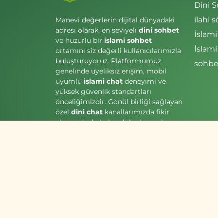
Dini 
ilahi s
Manevi değerlerin dijital dünyadaki
adresi olarak, en seviyeli
dini sohbet
İslami
ve huzurlu bir
islami sohbet
İslam
ortamını siz değerli kullanıcılarımızla
buluşturuyoruz. Platformumuz
sohbet
genelinde üyeliksiz erişim, mobil
uyumlu
islami chat
deneyimi ve
yüksek güvenlik standartları
önceliğimizdir. Gönül birliği sağlayan
özel
dini chat
kanallarımızda fikir
alışverişinde bulunabilir, hanımlara
özel ayrılmış
dini sohbet odaları
içinde tamamen güvenli ve seviyeli
bir ortamda kalıcı dostluklar
kurabilirsiniz.
Site Haritası