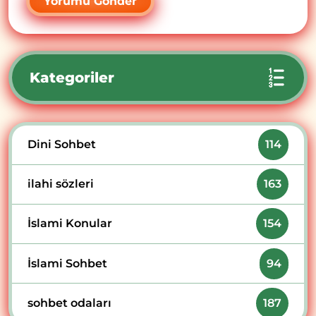
Kategoriler
Dini Sohbet
114
ilahi sözleri
163
İslami Konular
154
İslami Sohbet
94
sohbet odaları
187