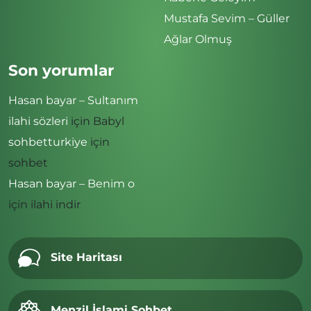
Mustafa Sevim – Güller
Ağlar Olmuş
Son yorumlar
Hasan bayar – Sultanım
ilahi sözleri
için
Babyl
sohbetturkiye
için
sohbet
Hasan bayar – Benim o
için
ilahi indir
Site Haritası
Menzil İslami Sohbet