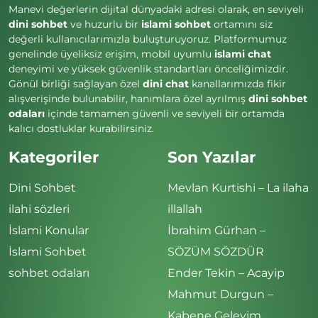
Manevi değerlerin dijital dünyadaki adresi olarak, en seviyeli
dini sohbet
ve huzurlu bir
islami sohbet
ortamını siz
değerli kullanıcılarımızla buluşturuyoruz. Platformumuz
genelinde üyeliksiz erişim, mobil uyumlu
islami chat
deneyimi ve yüksek güvenlik standartları önceliğimizdir.
Gönül birliği sağlayan özel
dini chat
kanallarımızda fikir
alışverişinde bulunabilir, hanımlara özel ayrılmış
dini sohbet
odaları
içinde tamamen güvenli ve seviyeli bir ortamda
kalıcı dostluklar kurabilirsiniz.
Kategoriler
Son Yazılar
Dini Sohbet
Mevlan Kurtishi – La ilaha
ilahi sözleri
illallah
İslami Konular
İbrahim Gürhan –
İslami Sohbet
SÖZÜM SÖZDÜR
sohbet odaları
Ender Tekin – Acayip
Mahmut Durgun –
Kabene Geleyim