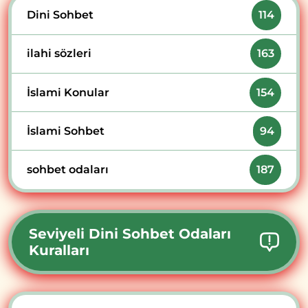
Dini Sohbet
114
ilahi sözleri
163
İslami Konular
154
İslami Sohbet
94
sohbet odaları
187
Seviyeli Dini Sohbet Odaları
Kuralları