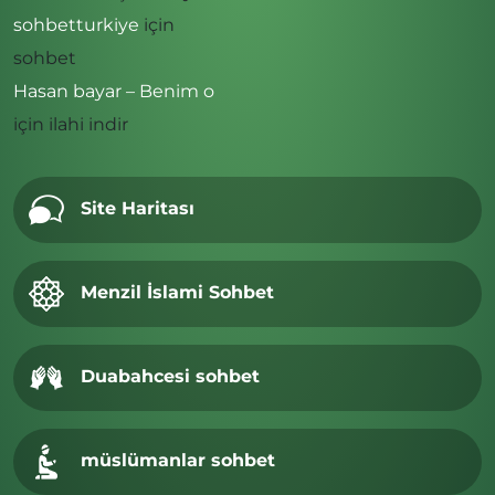
sohbetturkiye
için
sohbet
Hasan bayar – Benim o
için
ilahi indir
Site Haritası
Menzil İslami Sohbet
Duabahcesi sohbet
müslümanlar sohbet