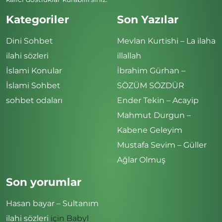
Kategoriler
Son Yazılar
Dini Sohbet
Mevlan Kurtishi – La ilaha
ilahi sözleri
illallah
İslami Konular
İbrahim Gürhan –
İslami Sohbet
SÖZÜM SÖZDÜR
sohbet odaları
Ender Tekin – Acayip
Mahmut Durgun –
Kabene Geleyim
Mustafa Sevim – Güller
Ağlar Olmuş
Son yorumlar
Hasan bayar – Sultanım
ilahi sözleri
için
Babyl