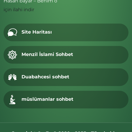
Hasan bayar – Benim o
için
ilahi indir
Site Haritası
Menzil İslami Sohbet
Duabahcesi sohbet
müslümanlar sohbet