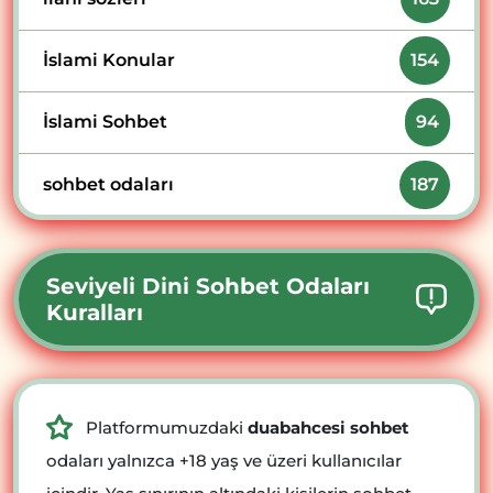
İslami Konular
154
İslami Sohbet
94
sohbet odaları
187
Seviyeli Dini Sohbet Odaları
Kuralları
Platformumuzdaki
duabahcesi sohbet
odaları yalnızca +18 yaş ve üzeri kullanıcılar