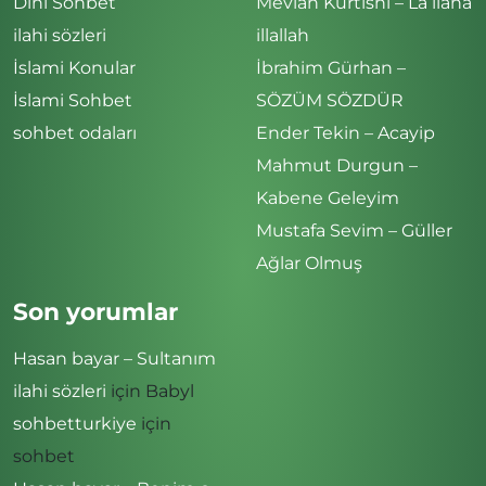
Dini Sohbet
Mevlan Kurtishi – La ilaha
ilahi sözleri
illallah
İslami Konular
İbrahim Gürhan –
İslami Sohbet
SÖZÜM SÖZDÜR
sohbet odaları
Ender Tekin – Acayip
Mahmut Durgun –
Kabene Geleyim
Mustafa Sevim – Güller
Ağlar Olmuş
Son yorumlar
Hasan bayar – Sultanım
ilahi sözleri
için
Babyl
sohbetturkiye
için
sohbet