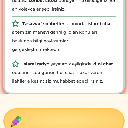
bedava
sohbet sitesi
deneyimine dilediğiniz her
an kolayca erişebilirsiniz.
Tasavvuf sohbetleri
alanında,
islami chat
sitemizin manevi derinliği olan konuları
hakkında bilgi paylaşımları
gerçekleştirilmektedir.
İslami radyo
yayınımız eşliğinde,
dini chat
odalarımızda günün her saati huzur veren
ilahilerle kesintisiz muhabbet edebilirsiniz.