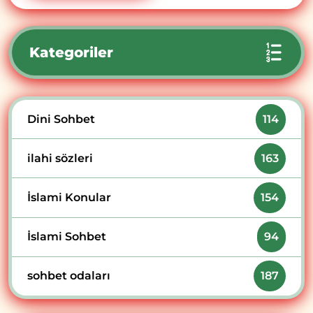
Kategoriler
Dini Sohbet
114
ilahi sözleri
163
İslami Konular
154
İslami Sohbet
94
sohbet odaları
187