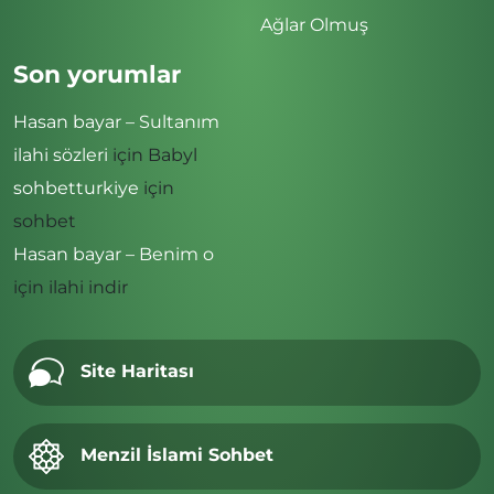
Ağlar Olmuş
Son yorumlar
Hasan bayar – Sultanım
ilahi sözleri
için
Babyl
sohbetturkiye
için
sohbet
Hasan bayar – Benim o
için
ilahi indir
Site Haritası
Menzil İslami Sohbet