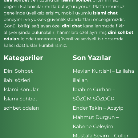
değerli kullanıcılarımızla buluşturuyoruz. Platformumuz
genelinde üyeliksiz erişim, mobil uyumlu
islami chat
deneyimi ve yüksek güvenlik standartları önceliğimizdir.
Gönül birliği sağlayan özel
dini chat
kanallarımızda fikir
alışverişinde bulunabilir, hanımlara özel ayrılmış
dini sohbet
odaları
içinde tamamen güvenli ve seviyeli bir ortamda
kalıcı dostluklar kurabilirsiniz.
Kategoriler
Son Yazılar
Dini Sohbet
Mevlan Kurtishi – La ilaha
ilahi sözleri
illallah
İslami Konular
İbrahim Gürhan –
İslami Sohbet
SÖZÜM SÖZDÜR
sohbet odaları
Ender Tekin – Acayip
Mahmut Durgun –
Kabene Geleyim
Mustafa Sevim – Güller