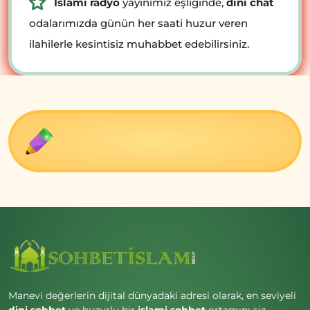
İslami radyo
yayınımız eşliğinde,
dini chat
odalarımızda günün her saati huzur veren
ilahilerle kesintisiz muhabbet edebilirsiniz.
Manevi değerlerin dijital dünyadaki adresi olarak, en seviyeli
dini sohbet
ve huzurlu bir
islami sohbet
ortamını siz