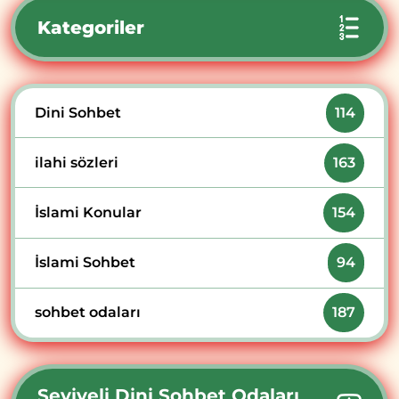
Kategoriler
Dini Sohbet
114
ilahi sözleri
163
İslami Konular
154
İslami Sohbet
94
sohbet odaları
187
Seviyeli Dini Sohbet Odaları