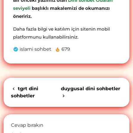
Bir önceki yazımız olan
Dini sohbet Odaları
seviyeli
başlıklı makalemizi de okumanızı
öneririz.
Daha fazla bilgi ve katılım için sitenin mobil
platformunu kullanabilirsiniz.
islami sohbet
679
tgrt dini
duygusal dini sohbetler
sohbetler
Cevap bırakın