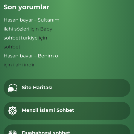
Son yorumlar
Hasan bayar – Sultanım
ilahi sözleri
için
Babyl
sohbetturkiye
için
sohbet
Hasan bayar – Benim o
için
ilahi indir
Site Haritası
Menzil İslami Sohbet
Duabahcesi sohbet