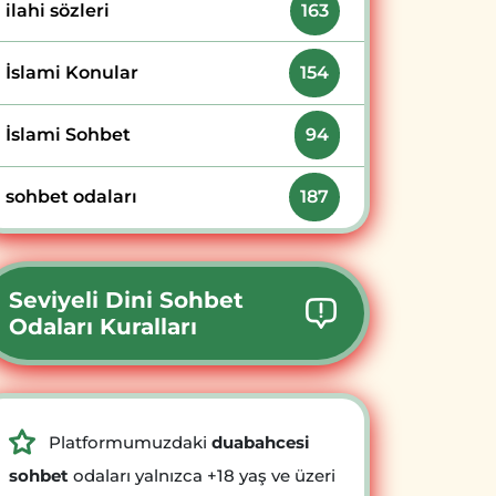
ilahi sözleri
163
İslami Konular
154
İslami Sohbet
94
sohbet odaları
187
Seviyeli Dini Sohbet
Odaları Kuralları
Platformumuzdaki
duabahcesi
sohbet
odaları yalnızca +18 yaş ve üzeri