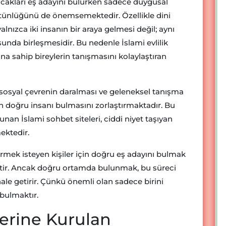
cakları eş adayını bulurken sadece duygusal
tünlüğünü de önemsemektedir. Özellikle dini
 yalnızca iki insanın bir araya gelmesi değil; aynı
sunda birleşmesidir. Bu nedenle İslami evlilik
ına sahip bireylerin tanışmasını kolaylaştıran
sosyal çevrenin daralması ve geleneksel tanışma
nin doğru insanı bulmasını zorlaştırmaktadır. Bu
unan İslami sohbet siteleri, ciddi niyet taşıyan
ektedir.
ürmek isteyen kişiler için doğru eş adayını bulmak
eçtir. Ancak doğru ortamda bulunmak, bu süreci
le getirir. Çünkü önemli olan sadece birini
 bulmaktır.
zerine Kurulan