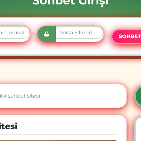
Sohbet Girişi
SOHBET
ilik sohbet sitesi
itesi