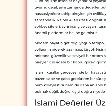
Günümüzde insanlar hayatlarını paylaşa
uyumu değil, aynı zamanda değerler bü
hassasiyetlere sahip bireyler için evlilik,
zamanda iki kalbin Allah rızası doğrultu
sohbet siteleri, aynı inanç ve yaşam tarz
önemli platformlar haline gelmiştir.
Modern hayatın getirdiği yoğun tempo, 
yollarının giderek azalması, birçok kişi
noktada, güvenilir ve seviyeli bir ortam s
bireyler için adeta bir köprü görevi görm
İslami kurallar çerçevesinde bir hayat s
bazen sabır ve çaba gerektiren bir sür
hem kolaylaştırır hem de daha anlamlı ha
bulmak değil, doğru kişiyi doğru niyetle
İslami Değerler Ü