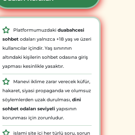
Platformumuzdaki
duabahcesi
sohbet
odaları yalnızca +18 yaş ve üzeri
kullanıcılar içindir. Yaş sınırının
altındaki kişilerin sohbet odasına giriş
yapması kesinlikle yasaktır.
Manevi iklime zarar verecek küfür,
hakaret, siyasi propaganda ve olumsuz
söylemlerden uzak durulması,
dini
sohbet odaları seviyeli
yapısının
korunması için zorunludur.
islami site içi her türlü soru, sorun