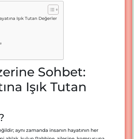
yatına Işık Tutan Değerler
ı
zerine Sohbet:
na Işık Tutan
?
eğildir; aynı zamanda insanın hayatının her
lami ahlak, kulun Rabbine, ailesine, komşusuna,