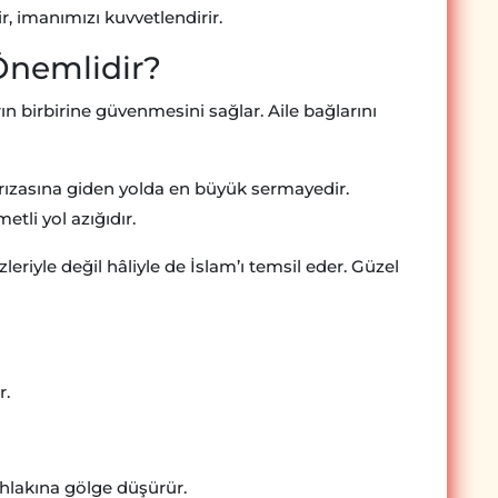
ir, imanımızı kuvvetlendirir.
Önemlidir?
rın birbirine güvenmesini sağlar. Aile bağlarını
ın rızasına giden yolda en büyük sermayedir.
etli yol azığıdır.
riyle değil hâliyle de İslam’ı temsil eder. Güzel
r.
hlakına gölge düşürür.