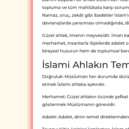
topluma ve tüm mahlûkata karşı sorumlul
Namaz, oruç, zekât gibi ibadetler İslam’ın
davranışlarda yansıması olmadığında, dini
Güzel ahlak, imanın meyvesidir. İman kal
merhamet, insanlarla ilişkilerde adalet 
bireysel huzurun hem de toplumsal barışı
İslami Ahlakın Tem
Doğruluk: Müslüman her durumda dürüst
etmek İslami ahlaka aykırıdır.
Merhamet: Güzel ahlakın özünde şefkat v
göstermek Müslümanın görevidir.
Adalet: Adalet, dinin temel direklerinden 