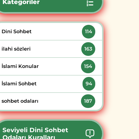
Kategoriler
Dini Sohbet
114
ilahi sözleri
163
İslami Konular
154
İslami Sohbet
94
sohbet odaları
187
Seviyeli Dini Sohbet
Odaları Kuralları