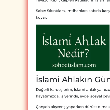
Tevazu: Kibir, kalpleri katılaştırır. İslam
Sabır: Sıkıntılara, imtihanlara sabırla 
koyar.
İslami Ahlakın Gü
Değerli kardeşlerim, İslami ahlak yaln
hayatımızda, iş yerinde, evde, sosyal çev
Çarşıda alışveriş yaparken dürüst olmak