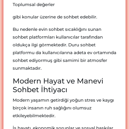
Toplumsal değerler
gibi konular üzerine de sohbet edebilir.
Bu nedenle evin sohbet sıcaklığını sunan
sohbet platformları kullanıcılar tarafından
oldukça ilgi görmektedir. Duru sohbet
platformu da kullanıcılarına adeta ev ortamında
sohbet ediyormuş gibi samimi bir atmosfer
sunmaktadır.
Modern Hayat ve Manevi
Sohbet İhtiyacı
Modern yaşamın getirdiği yoğun stres ve kaygı
birçok insanın ruh sağlığını olumsuz
etkileyebilmektedir.
İş hayatı, ekonomik sorunlar ve sosyal baskılar