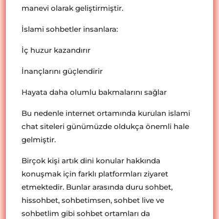
manevi olarak geliştirmiştir.
İslami sohbetler insanlara:
İç huzur kazandırır
İnançlarını güçlendirir
Hayata daha olumlu bakmalarını sağlar
Bu nedenle internet ortamında kurulan islami
chat siteleri günümüzde oldukça önemli hale
gelmiştir.
Birçok kişi artık dini konular hakkında
konuşmak için farklı platformları ziyaret
etmektedir. Bunlar arasında duru sohbet,
hissohbet, sohbetimsen, sohbet live ve
sohbetlim gibi sohbet ortamları da