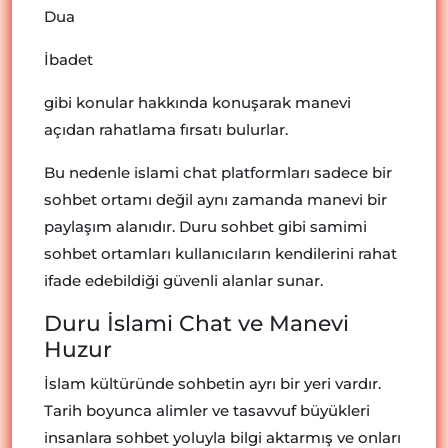
Dua
İbadet
gibi konular hakkında konuşarak manevi
açıdan rahatlama fırsatı bulurlar.
Bu nedenle islami chat platformları sadece bir
sohbet ortamı değil aynı zamanda manevi bir
paylaşım alanıdır. Duru sohbet gibi samimi
sohbet ortamları kullanıcıların kendilerini rahat
ifade edebildiği güvenli alanlar sunar.
Duru İslami Chat ve Manevi
Huzur
İslam kültüründe sohbetin ayrı bir yeri vardır.
Tarih boyunca alimler ve tasavvuf büyükleri
insanlara sohbet yoluyla bilgi aktarmış ve onları