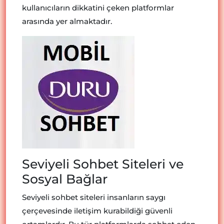
kullanıcıların dikkatini çeken platformlar
arasında yer almaktadır.
Seviyeli Sohbet Siteleri ve
Sosyal Bağlar
Seviyeli sohbet siteleri insanların saygı
çerçevesinde iletişim kurabildiği güvenli