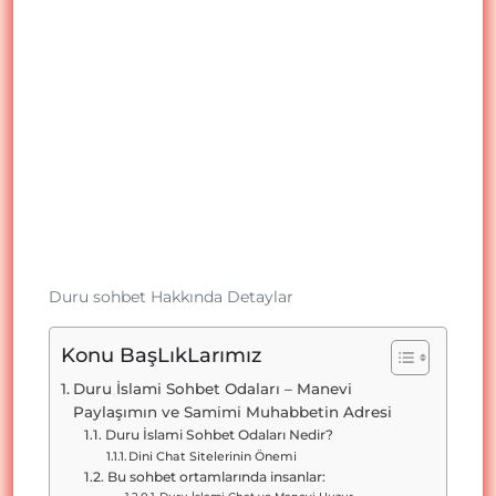
Duru sohbet Hakkında Detaylar
Konu BaşLıkLarımız
Duru İslami Sohbet Odaları – Manevi
Paylaşımın ve Samimi Muhabbetin Adresi
Duru İslami Sohbet Odaları Nedir?
Dini Chat Sitelerinin Önemi
Bu sohbet ortamlarında insanlar: