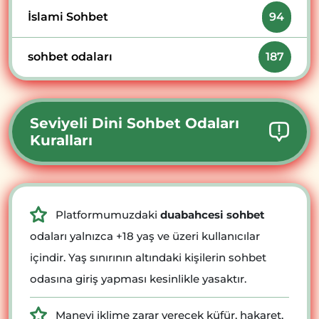
İslami Sohbet
94
sohbet odaları
187
Seviyeli Dini Sohbet Odaları
Kuralları
Platformumuzdaki
duabahcesi sohbet
odaları yalnızca +18 yaş ve üzeri kullanıcılar
içindir. Yaş sınırının altındaki kişilerin sohbet
odasına giriş yapması kesinlikle yasaktır.
Manevi iklime zarar verecek küfür, hakaret,