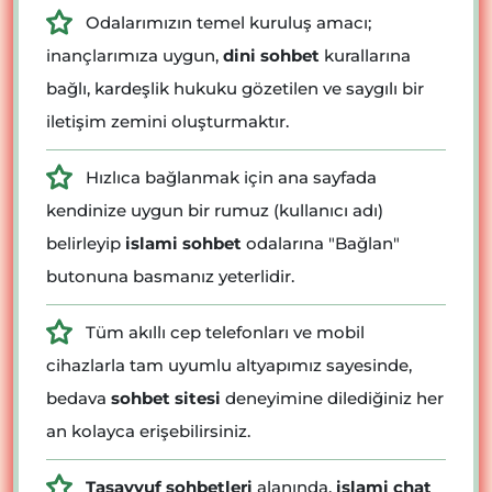
Odalarımızın temel kuruluş amacı;
inançlarımıza uygun,
dini sohbet
kurallarına
bağlı, kardeşlik hukuku gözetilen ve saygılı bir
iletişim zemini oluşturmaktır.
Hızlıca bağlanmak için ana sayfada
kendinize uygun bir rumuz (kullanıcı adı)
belirleyip
islami sohbet
odalarına "Bağlan"
butonuna basmanız yeterlidir.
Tüm akıllı cep telefonları ve mobil
cihazlarla tam uyumlu altyapımız sayesinde,
bedava
sohbet sitesi
deneyimine dilediğiniz her
an kolayca erişebilirsiniz.
Tasavvuf sohbetleri
alanında,
islami chat