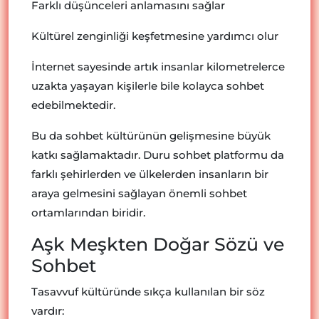
Farklı düşünceleri anlamasını sağlar
Kültürel zenginliği keşfetmesine yardımcı olur
İnternet sayesinde artık insanlar kilometrelerce
uzakta yaşayan kişilerle bile kolayca sohbet
edebilmektedir.
Bu da sohbet kültürünün gelişmesine büyük
katkı sağlamaktadır. Duru sohbet platformu da
farklı şehirlerden ve ülkelerden insanların bir
araya gelmesini sağlayan önemli sohbet
ortamlarından biridir.
Aşk Meşkten Doğar Sözü ve
Sohbet
Tasavvuf kültüründe sıkça kullanılan bir söz
vardır: