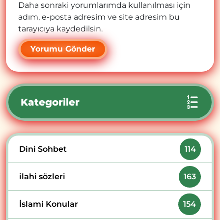
Daha sonraki yorumlarımda kullanılması için
adım, e-posta adresim ve site adresim bu
tarayıcıya kaydedilsin.
Kategoriler
Dini Sohbet
114
ilahi sözleri
163
İslami Konular
154