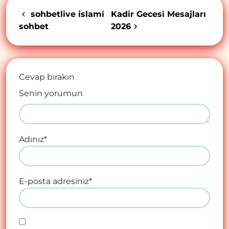
sohbetlive islami
Kadir Gecesi Mesajları
sohbet
2026
Cevap bırakın
Senin yorumun
Adınız
*
E-posta adresiniz
*