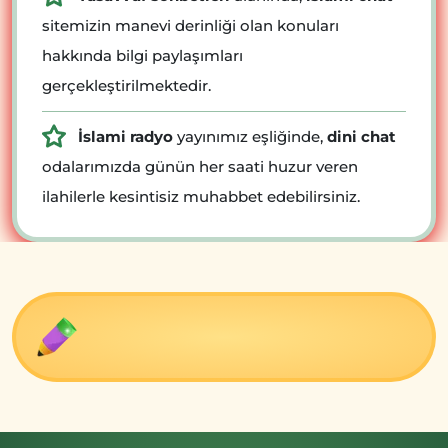
sitemizin manevi derinliği olan konuları
hakkında bilgi paylaşımları
gerçekleştirilmektedir.
İslami radyo
yayınımız eşliğinde,
dini chat
odalarımızda günün her saati huzur veren
ilahilerle kesintisiz muhabbet edebilirsiniz.