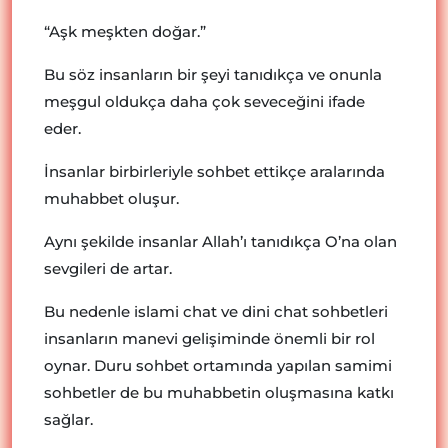
“Aşk meşkten doğar.”
Bu söz insanların bir şeyi tanıdıkça ve onunla
meşgul oldukça daha çok seveceğini ifade
eder.
İnsanlar birbirleriyle sohbet ettikçe aralarında
muhabbet oluşur.
Aynı şekilde insanlar Allah’ı tanıdıkça O’na olan
sevgileri de artar.
Bu nedenle islami chat ve dini chat sohbetleri
insanların manevi gelişiminde önemli bir rol
oynar. Duru sohbet ortamında yapılan samimi
sohbetler de bu muhabbetin oluşmasına katkı
sağlar.