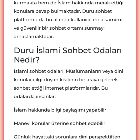
kurmakta hem de İslam hakkında merak ettiği
konulara cevap bulmaktadır. Duru sohbet
platformu da bu alanda kullanıcılarına samimi
ve güvenilir bir sohbet ortamı sunmayı
amaçlamaktadır.
Duru İslami Sohbet Odaları
Nedir?
İslami sohbet odaları, Müslümanların veya dini
konulara ilgi duyan kişilerin bir araya gelerek
sohbet ettiği internet platformlarıdır. Bu
odalarda insanlar:
İslam hakkında bilgi paylaşımı yapabilir
Manevi konular üzerine sohbet edebilir
Günlük hayattaki sorunlara dini perspektiften