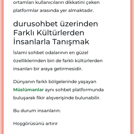
ortamları kullanıcıların dikkatini çeken
platformlar arasında yer almaktadır.
durusohbet üzerinden
Farklı Kültürlerden
İnsanlarla Tanışmak
İslami sohbet odalarının en güzel
özelliklerinden biri de farklı kültürlerden
insanları bir araya getirmesidir.
Dünyanın farklı bölgelerinde yaşayan
Müslümanlar
aynı sohbet platformunda
buluşarak fikir alışverişinde bulunabilir.
Bu durum insanların:
Hoşgörüsünü artırır