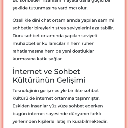
Bu sohbetler insanların hayata daha güçlü bir
şekilde tutunmasına yardımcı olur.
Özellikle dini chat ortamlarında yapılan samimi
sohbetler bireylerin stres seviyelerini azaltabilir.
Duru sohbet ortamında yapılan seviyeli
muhabbetler kullanıcıların hem ruhen
rahatlamasına hem de yeni dostluklar
kurmasına katkı sağlar.
İnternet ve Sohbet
Kültürünün Gelişimi
Teknolojinin gelişmesiyle birlikte sohbet
kültürü de internet ortamına taşınmıştır.
Eskiden insanlar yüz yüze sohbet ederken
bugün internet sayesinde dünyanın farklı
yerlerinden kişilerle iletişim kurabilmektedir.