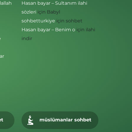
lallah
Hasan bayar – Sultanım ilahi
sözleri
için
Babyl
sohbetturkiye
için
sohbet
Hasan bayar – Benim o
için
ilahi
e
indir
ar
et
müslümanlar sohbet