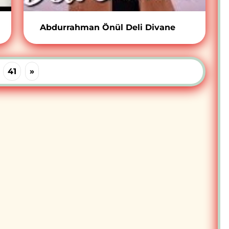
Abdurrahman Önül Deli Divane
41
»