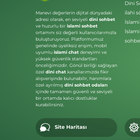
Dini 
ilahi s
Manevi değerlerin dijital dünyadaki
adresi olarak, en seviyeli
dini sohbet
İslami
ve huzurlu bir
islami sohbet
İslam
ortamını siz değerli kullanıcılarımızla
buluşturuyoruz. Platformumuz
sohbet
genelinde üyeliksiz erişim, mobil
uyumlu
islami chat
deneyimi ve
yüksek güvenlik standartları
önceliğimizdir. Gönül birliği sağlayan
özel
dini chat
kanallarımızda fikir
alışverişinde bulunabilir, hanımlara
özel ayrılmış
dini sohbet odaları
içinde tamamen güvenli ve seviyeli
bir ortamda kalıcı dostluklar
kurabilirsiniz.
Site Haritası