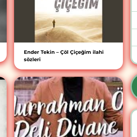
Ender Tekin – Çöl Çiçeğim ilahi
sözleri