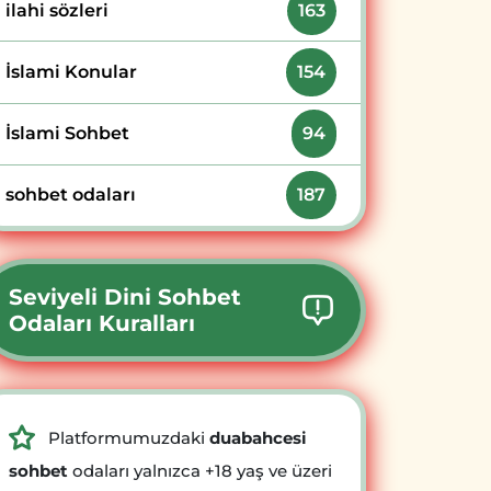
ilahi sözleri
163
İslami Konular
154
İslami Sohbet
94
sohbet odaları
187
Seviyeli Dini Sohbet
Odaları Kuralları
Platformumuzdaki
duabahcesi
sohbet
odaları yalnızca +18 yaş ve üzeri