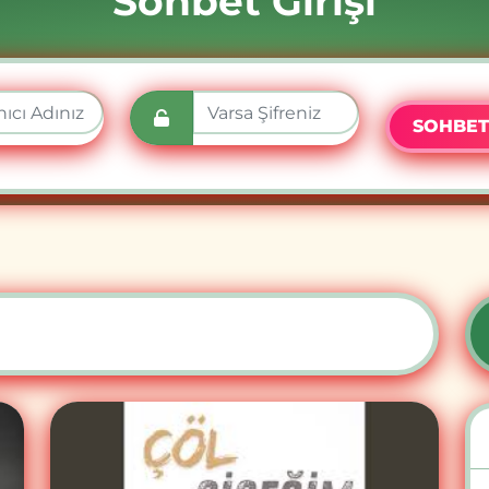
Sohbet Girişi
SOHBET