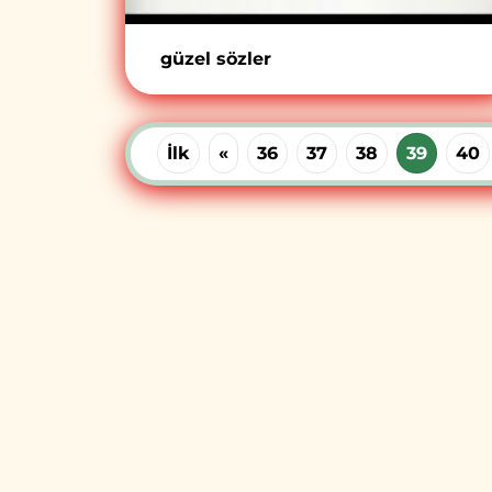
güzel sözler
İlk
«
36
37
38
39
40