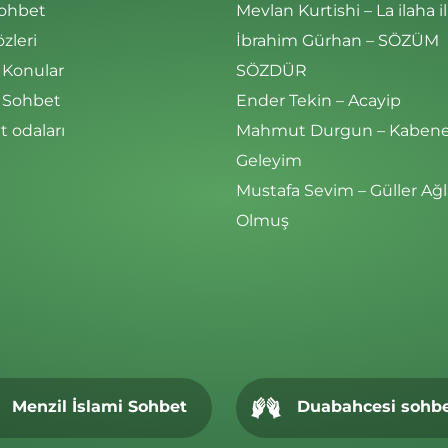
Sohbet
Mevlan Kurtishi – La ilaha il
özleri
İbrahim Gürhan – SÖZÜM
 Konular
SÖZDÜR
i Sohbet
Ender Tekin – Acayip
 odaları
Mahmut Durgun – Kaben
Geleyim
Mustafa Sevim – Güller Ağl
Olmuş
Menzil İslami Sohbet
Duabahcesi sohb