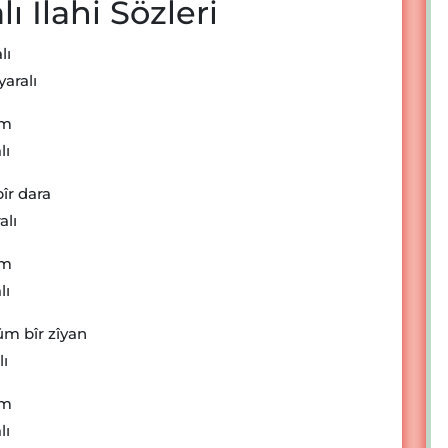
ı İlahi Sözleri
lı
aralı
em
lı
îr dara
alı
em
lı
m bîr zîyan
lı
em
lı