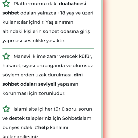
Platformumuzdaki
duabahcesi
sohbet
odaları yalnızca +18 yaş ve üzeri
kullanıcılar içindir. Yaş sınırının
altındaki kişilerin sohbet odasına giriş
yapması kesinlikle yasaktır.
Manevi iklime zarar verecek küfür,
hakaret, siyasi propaganda ve olumsuz
söylemlerden uzak durulması,
dini
sohbet odaları seviyeli
yapısının
korunması için zorunludur.
islami site içi her türlü soru, sorun
ve destek talepleriniz için Sohbetislam
bünyesindeki
#help
kanalını
kullanabilirsiniz.