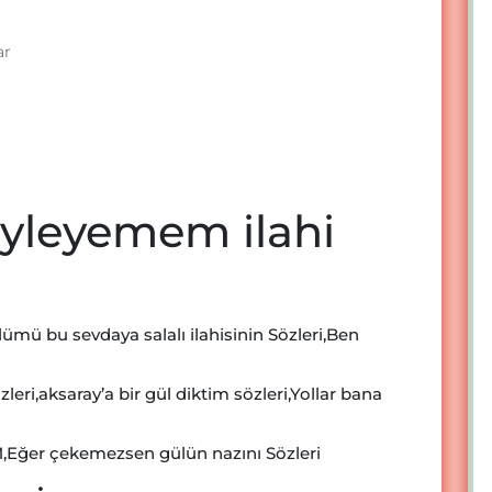
ar
öyleyemem ilahi
mü bu sevdaya salalı ilahisinin Sözleri,Ben
zleri,aksaray’a bir gül diktim sözleri,Yollar bana
ğer çekemezsen gülün nazını Sözleri