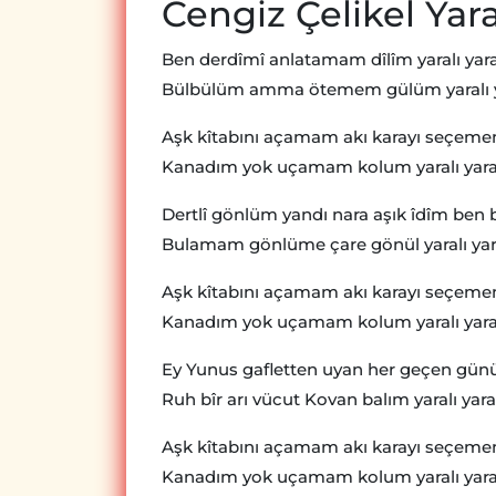
Cengiz Çelikel Yaral
Ben derdîmî anlatamam dîlîm yaralı yara
Bülbülüm amma ötemem gülüm yaralı y
Aşk kîtabını açamam akı karayı seçem
Kanadım yok uçamam kolum yaralı yara
Dertlî gönlüm yandı nara aşık îdîm ben b
Bulamam gönlüme çare gönül yaralı yar
Aşk kîtabını açamam akı karayı seçem
Kanadım yok uçamam kolum yaralı yara
Ey Yunus gafletten uyan her geçen günü
Ruh bîr arı vücut Kovan balım yaralı yara
Aşk kîtabını açamam akı karayı seçem
Kanadım yok uçamam kolum yaralı yara