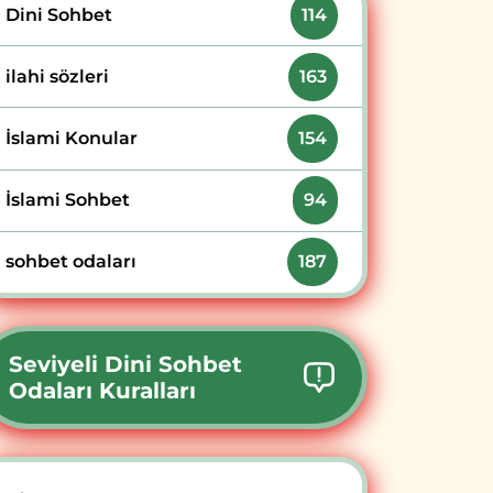
Dini Sohbet
114
ilahi sözleri
163
İslami Konular
154
İslami Sohbet
94
sohbet odaları
187
Seviyeli Dini Sohbet
Odaları Kuralları