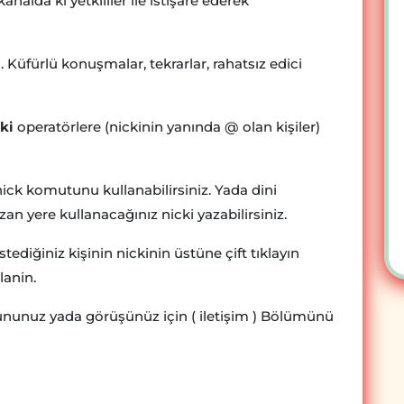
kanalda ki yetkililer ile istişare ederek
m
. Küfürlü konuşmalar, tekrarlar, rahatsız edici
ki
operatörlere (nickinin yanında @ olan kişiler)
nick komutunu kullanabilirsiniz. Yada dini
n yere kullanacağınız nicki yazabilirsiniz.
ediğiniz kişinin nickinin üstüne çift tıklayın
lanin.
ununuz yada görüşünüz için ( iletişim ) Bölümünü