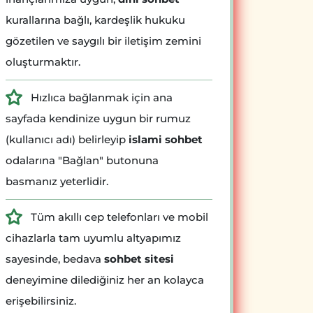
kurallarına bağlı, kardeşlik hukuku
gözetilen ve saygılı bir iletişim zemini
oluşturmaktır.
Hızlıca bağlanmak için ana
sayfada kendinize uygun bir rumuz
(kullanıcı adı) belirleyip
islami sohbet
odalarına "Bağlan" butonuna
basmanız yeterlidir.
Tüm akıllı cep telefonları ve mobil
cihazlarla tam uyumlu altyapımız
sayesinde, bedava
sohbet sitesi
deneyimine dilediğiniz her an kolayca
erişebilirsiniz.