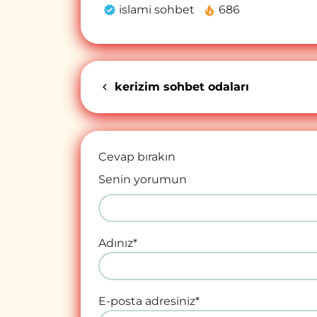
islami sohbet
686
kerizim sohbet odaları
Cevap bırakın
Senin yorumun
Adınız
*
E-posta adresiniz
*