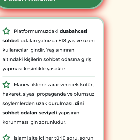
Platformumuzdaki
duabahcesi
sohbet
odaları yalnızca +18 yaş ve üzeri
kullanıcılar içindir. Yaş sınırının
altındaki kişilerin sohbet odasına giriş
yapması kesinlikle yasaktır.
Manevi iklime zarar verecek küfür,
hakaret, siyasi propaganda ve olumsuz
söylemlerden uzak durulması,
dini
sohbet odaları seviyeli
yapısının
korunması için zorunludur.
islami site içi her türlü soru, sorun