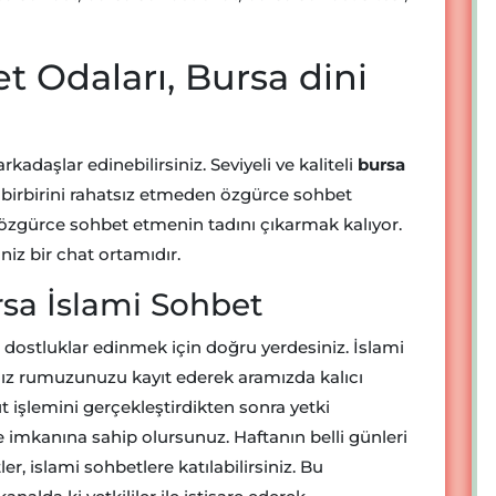
t Odaları, Bursa dini
rkadaşlar edinebilirsiniz. Seviyeli ve kaliteli
bursa
in birbirini rahatsız etmeden özgürce sohbet
e özgürce sohbet etmenin tadını çıkarmak kalıyor.
iniz bir chat ortamıdır.
rsa İslami Sohbet
i dostluklar edinmek için doğru yerdesiniz. İslami
nız rumuzunuzu kayıt ederek aramızda kalıcı
ıt işlemini gerçekleştirdikten sonra yetki
e imkanına sahip olursunuz. Haftanın belli günleri
r, islami sohbetlere katılabilirsiniz. Bu