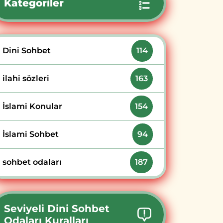
Kategoriler
Dini Sohbet
114
ilahi sözleri
163
İslami Konular
154
İslami Sohbet
94
sohbet odaları
187
Seviyeli Dini Sohbet
Odaları Kuralları