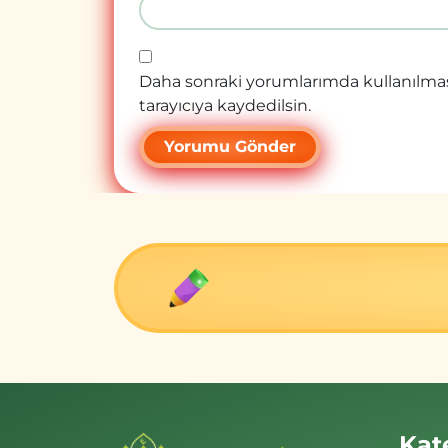
Daha sonraki yorumlarımda kullanılmas
tarayıcıya kaydedilsin.
Kat