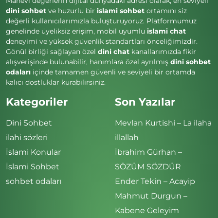
Manevi değerlerin dijital dünyadaki adresi olarak, en seviyeli
dini sohbet
ve huzurlu bir
islami sohbet
ortamını siz
değerli kullanıcılarımızla buluşturuyoruz. Platformumuz
genelinde üyeliksiz erişim, mobil uyumlu
islami chat
deneyimi ve yüksek güvenlik standartları önceliğimizdir.
Gönül birliği sağlayan özel
dini chat
kanallarımızda fikir
alışverişinde bulunabilir, hanımlara özel ayrılmış
dini sohbet
odaları
içinde tamamen güvenli ve seviyeli bir ortamda
kalıcı dostluklar kurabilirsiniz.
Kategoriler
Son Yazılar
Dini Sohbet
Mevlan Kurtishi – La ilaha
ilahi sözleri
illallah
İslami Konular
İbrahim Gürhan –
İslami Sohbet
SÖZÜM SÖZDÜR
sohbet odaları
Ender Tekin – Acayip
Mahmut Durgun –
Kabene Geleyim