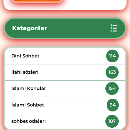
Kategoriler
Dini Sohbet
114
ilahi sözleri
163
İslami Konular
154
İslami Sohbet
94
sohbet odaları
187