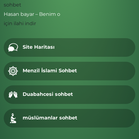
sohbet
Hasan bayar – Benim o
için
ilahi indir
Site Haritası
Menzil İslami Sohbet
Duabahcesi sohbet
müslümanlar sohbet