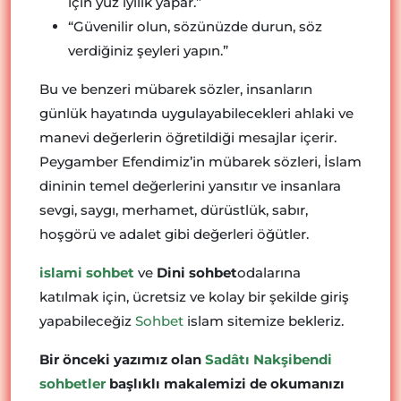
için yüz iyilik yapar.”
“Güvenilir olun, sözünüzde durun, söz
verdiğiniz şeyleri yapın.”
Bu ve benzeri mübarek sözler, insanların
günlük hayatında uygulayabilecekleri ahlaki ve
manevi değerlerin öğretildiği mesajlar içerir.
Peygamber Efendimiz’in mübarek sözleri, İslam
dininin temel değerlerini yansıtır ve insanlara
sevgi, saygı, merhamet, dürüstlük, sabır,
hoşgörü ve adalet gibi değerleri öğütler.
islami sohbet
ve
Dini sohbet
odalarına
katılmak için, ücretsiz ve kolay bir şekilde giriş
yapabileceğiz
Sohbet
islam sitemize bekleriz.
Bir önceki yazımız olan
Sadâtı Nakşibendi
sohbetler
başlıklı makalemizi de okumanızı