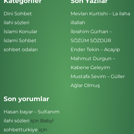
Kategoriler
Son Yazılar
Dini Sohbet
Mevlan Kurtishi – La ilaha
ilahi sözleri
illallah
İslami Konular
İbrahim Gürhan –
İslami Sohbet
SÖZÜM SÖZDÜR
sohbet odaları
Ender Tekin – Acayip
Mahmut Durgun –
Kabene Geleyim
Mustafa Sevim – Güller
Ağlar Olmuş
Son yorumlar
Hasan bayar – Sultanım
ilahi sözleri
için
Babyl
sohbetturkiye
için