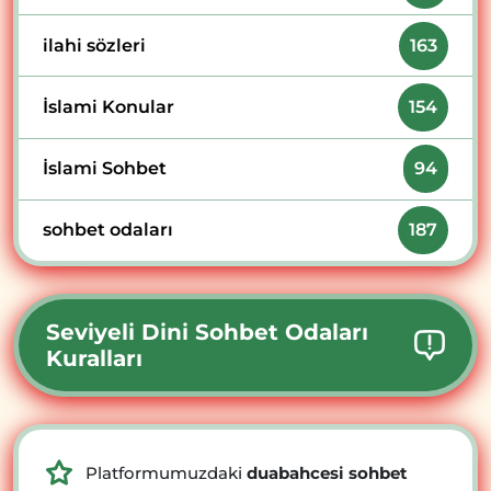
ilahi sözleri
163
İslami Konular
154
İslami Sohbet
94
sohbet odaları
187
Seviyeli Dini Sohbet Odaları
Kuralları
Platformumuzdaki
duabahcesi sohbet