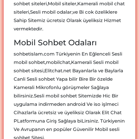
sohbet siteleri,Mobil siteler,Kamerali mobil chat
siteleri,Sesli mobil odalar,ve Bi cok özeliklere
Sahip Sitemiz ücretsiz Olarak üyeliksiz Hizmet
vermektedir.
Mobil Sohbet Odaları
sohbetislam.com Türkiyenin En Eğlenceli Sesli
mobil sohbet,mobilchat,Kamerali Sesli mobil
sohbet sitesi,Elitchat.net Bayanlarla ve Baylarla
Canli Sesli sohbet Yapa bilir Bire Bir özelde
Kamerali Mikrofonlu görüşmeler Sağlaya
bilirsiniz.Sesli mobil sohbet Sitemizde Hic Bir
uygulama indirmeden android Ve iso işlmeci
Cihazlarla ücretsiz ve üyeliksiz Olarak Elit Chat
PLatformuna Giriş Sağlaya biLirsiniz. Türkiyenin
Ve Avrupanın en popüler Güvenilir Mobil sesli
sohbet Sitesi,