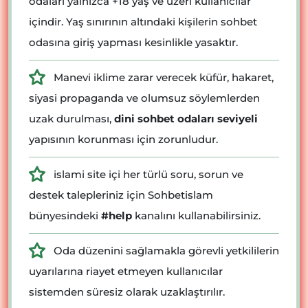
odaları yalnızca +18 yaş ve üzeri kullanıcılar
içindir. Yaş sınırının altındaki kişilerin sohbet
odasına giriş yapması kesinlikle yasaktır.
Manevi iklime zarar verecek küfür, hakaret,
siyasi propaganda ve olumsuz söylemlerden
uzak durulması,
dini sohbet odaları seviyeli
yapısının korunması için zorunludur.
islami site içi her türlü soru, sorun ve
destek talepleriniz için Sohbetislam
bünyesindeki
#help
kanalını kullanabilirsiniz.
Oda düzenini sağlamakla görevli yetkililerin
uyarılarına riayet etmeyen kullanıcılar
sistemden süresiz olarak uzaklaştırılır.