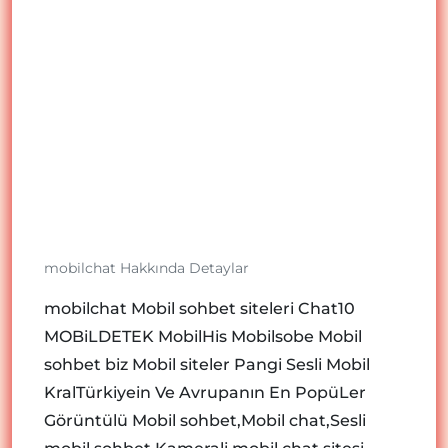
mobilchat Hakkında Detaylar
mobilchat Mobil sohbet siteleri Chat10
MOBiLDETEK MobilHis Mobilsobe Mobil
sohbet biz Mobil siteler Pangi Sesli Mobil
KralTürkiyein Ve Avrupanın En PopüLer
Görüntülü Mobil sohbet,Mobil chat,Sesli