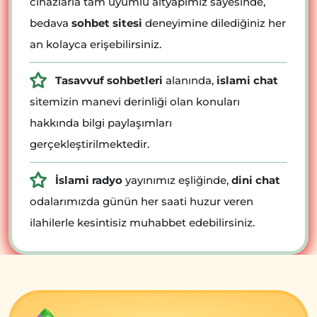
cihazlarla tam uyumlu altyapımız sayesinde,
bedava
sohbet sitesi
deneyimine dilediğiniz her
an kolayca erişebilirsiniz.
Tasavvuf sohbetleri
alanında,
islami chat
sitemizin manevi derinliği olan konuları
hakkında bilgi paylaşımları
gerçekleştirilmektedir.
İslami radyo
yayınımız eşliğinde,
dini chat
odalarımızda günün her saati huzur veren
ilahilerle kesintisiz muhabbet edebilirsiniz.