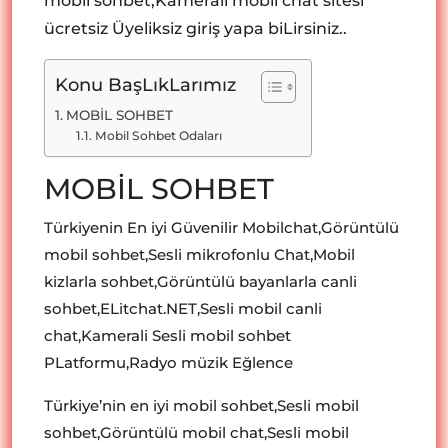
mobil sohbet,Kamerali mobil chat sitesi
ücretsiz Üyeliksiz giriş yapa biLirsiniz..
Konu BaşLıkLarımız
MOBİL SOHBET
Mobil Sohbet Odaları
MOBİL SOHBET
Türkiyenin En iyi Güvenilir Mobilchat,Görüntülü
mobil sohbet,Sesli mikrofonlu Chat,Mobil
kizlarla sohbet,Görüntülü bayanlarla canli
sohbet,ELitchat.NET,Sesli mobil canli
chat,Kamerali Sesli mobil sohbet
PLatformu,Radyo müzik Eğlence
Türkiye’nin en iyi mobil sohbet,Sesli mobil
sohbet,Görüntülü mobil chat,Sesli mobil