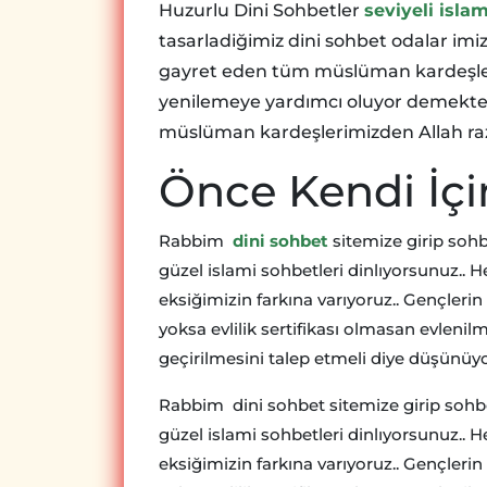
Huzurlu Dini Sohbetler
seviyeli isla
tasarladiğimiz dini sohbet odalar im
gayret eden tüm müslüman kardeşle
yenilemeye yardımcı oluyor demektele
müslüman kardeşlerimizden Allah raz
Önce Kendi İçi
Rabbim
dini sohbet
sitemize girip sohb
güzel islami sohbetleri dinlıyorsunuz.. 
eksiğimizin farkına varıyoruz.. Gençlerin a
yoksa evlilik sertifikası olmasan evlenil
geçirilmesini talep etmeli diye düşünü
Rabbim dini sohbet sitemize girip sohbet
güzel islami sohbetleri dinlıyorsunuz.. 
eksiğimizin farkına varıyoruz.. Gençlerin a