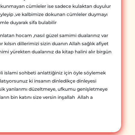
 dokunmayan cümleler ise sadece kulaktan duyulur
yleyip ,ve kalbimize dokunan cümleler duymayı
le duyarak sifa bulabilir
anlatan hocam ,nasıl güzel samimi dualarınız var
kılsın dillerimizi sizin duanın Allah sağlık afiyet
mimi yürekten dualarınız da kitap halini alır birgün
 islami sohbeti anlattiğiniz için öyle söylemek
latıyorsunuz ki insanın dinledikçe dinleyesi
 eksik yanlarımı düzeltmeye, ufkumu genişletmeye
rın bin katını size versin inşallah Allah a