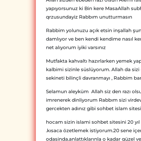
yapıyorsunuz ki Bin kere MasaAllah su
qrzusundayiz Rabbım unutturmasın
Rabbim yolunuzu açık etsin inşallah şunu
damlıyor ve ben kendi kendime nasıl ke
net alıyorum iyiki varsınız
Mutfakta kahvaltı hazırlarken yemek yapa
kalbimi sizinle süslüyorum. Allah da sizi 
sekineti bilinçli davranmayı , Rabbim ba
Selamun aleyküm Allah siz den razı ols
imrenerek dinliyorum Rabbım sizi virdevs
gercekten adınız gibi sohbet islam sites
hocam sizin islami sohbet sitesini 20 yı
.kısaca özetlemek istiyorum.20 sene içe
odasinda.anlattıklarınla o kadar güzel 