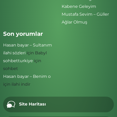
Kabene Geleyim
Mustafa Sevim – Güller
Ağlar Olmuş
Son yorumlar
Hasan bayar – Sultanım
ilahi sözleri
için
Babyl
sohbetturkiye
için
sohbet
Hasan bayar – Benim o
için
ilahi indir
Site Haritası