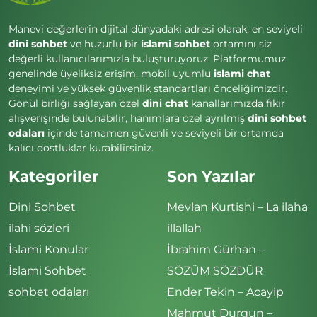
Manevi değerlerin dijital dünyadaki adresi olarak, en seviyeli
dini sohbet
ve huzurlu bir
islami sohbet
ortamını siz
değerli kullanıcılarımızla buluşturuyoruz. Platformumuz
genelinde üyeliksiz erişim, mobil uyumlu
islami chat
deneyimi ve yüksek güvenlik standartları önceliğimizdir.
Gönül birliği sağlayan özel
dini chat
kanallarımızda fikir
alışverişinde bulunabilir, hanımlara özel ayrılmış
dini sohbet
odaları
içinde tamamen güvenli ve seviyeli bir ortamda
kalıcı dostluklar kurabilirsiniz.
Kategoriler
Son Yazılar
Dini Sohbet
Mevlan Kurtishi – La ilaha
ilahi sözleri
illallah
İslami Konular
İbrahim Gürhan –
İslami Sohbet
SÖZÜM SÖZDÜR
sohbet odaları
Ender Tekin – Acayip
Mahmut Durgun –