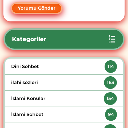
Kategoriler
Dini Sohbet
114
ilahi sözleri
163
İslami Konular
154
İslami Sohbet
94