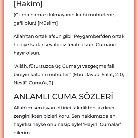
[Hakim]
(Cuma namazı kılmayanın kalbi mühürlenir,
gafil olur.) [Müslim]
Allah’tan ortak afsun gibi, Peygamber’den ortak
hediye kadar sevabınız ferah olsun! Cumanız
hayır olsun.
“Allâh, fütursuzca üç Cuma’yı vazgeçme fail
bireyin kalbini mühürler” (Ebû Dâvûd, Salât, 210;
Nesâî, Cumu’a, 2)
ANLAMLI CUMA SÖZLERİ
Allah’ım sen isyan ettirici fakirlikten, azdırıcı
zenginlikten bizleri koru. Sen hakkımızda en
hayırlısı neyse onu nasip eyle! ‘Hayırlı Cumalar’
dilerim.