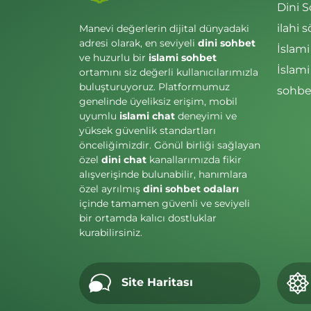
Dini 
ilahi s
Manevi değerlerin dijital dünyadaki
adresi olarak, en seviyeli
dini sohbet
İslami
ve huzurlu bir
islami sohbet
İslam
ortamını siz değerli kullanıcılarımızla
buluşturuyoruz. Platformumuz
sohbet
genelinde üyeliksiz erişim, mobil
uyumlu
islami chat
deneyimi ve
yüksek güvenlik standartları
önceliğimizdir. Gönül birliği sağlayan
özel
dini chat
kanallarımızda fikir
alışverişinde bulunabilir, hanımlara
özel ayrılmış
dini sohbet odaları
içinde tamamen güvenli ve seviyeli
bir ortamda kalıcı dostluklar
kurabilirsiniz.
Site Haritası