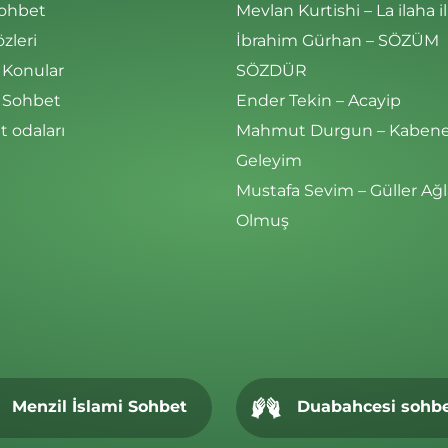
Sohbet
Mevlan Kurtishi – La ilaha il
özleri
İbrahim Gürhan – SÖZÜM
 Konular
SÖZDÜR
i Sohbet
Ender Tekin – Acayip
 odaları
Mahmut Durgun – Kaben
Geleyim
Mustafa Sevim – Güller Ağl
Olmuş
Menzil İslami Sohbet
Duabahcesi sohb