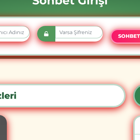
Sohbet Girişi
SOHBET
leri