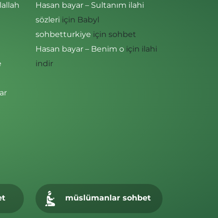
lallah
Hasan bayar – Sultanım ilahi
sözleri
için
Babyl
sohbetturkiye
için
sohbet
Hasan bayar – Benim o
için
ilahi
e
indir
ar
et
müslümanlar sohbet