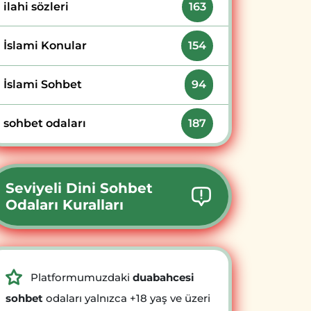
ilahi sözleri
163
İslami Konular
154
İslami Sohbet
94
sohbet odaları
187
Seviyeli Dini Sohbet
Odaları Kuralları
Platformumuzdaki
duabahcesi
sohbet
odaları yalnızca +18 yaş ve üzeri