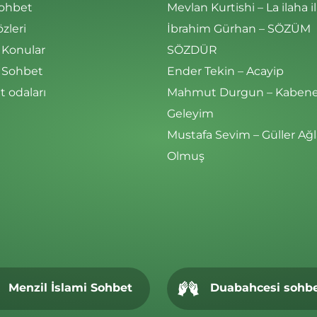
Sohbet
Mevlan Kurtishi – La ilaha il
özleri
İbrahim Gürhan – SÖZÜM
 Konular
SÖZDÜR
i Sohbet
Ender Tekin – Acayip
 odaları
Mahmut Durgun – Kaben
Geleyim
Mustafa Sevim – Güller Ağl
Olmuş
Menzil İslami Sohbet
Duabahcesi sohb