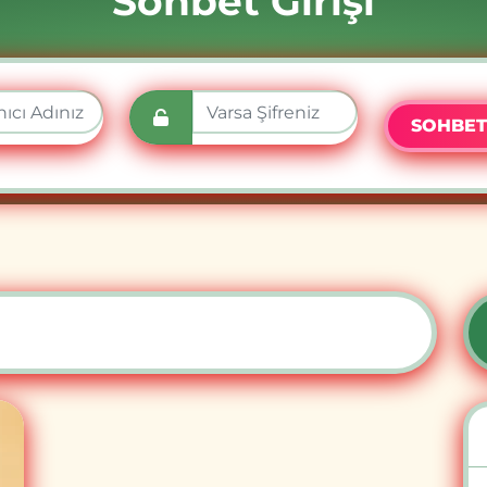
Sohbet Girişi
SOHBET