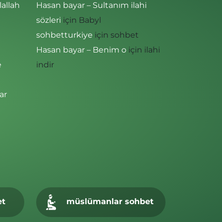
lallah
Hasan bayar – Sultanım ilahi
sözleri
için
Babyl
sohbetturkiye
için
sohbet
Hasan bayar – Benim o
için
ilahi
e
indir
ar
et
müslümanlar sohbet