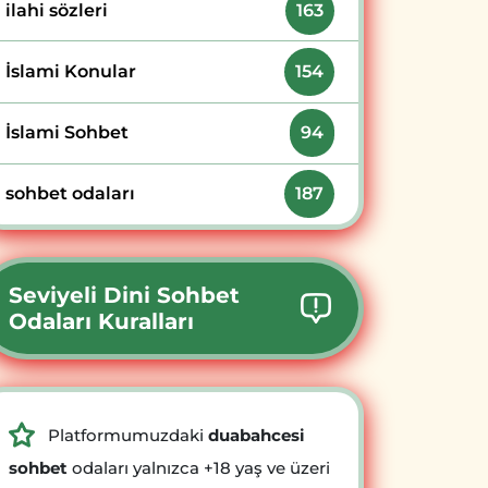
ilahi sözleri
163
İslami Konular
154
İslami Sohbet
94
sohbet odaları
187
Seviyeli Dini Sohbet
Odaları Kuralları
Platformumuzdaki
duabahcesi
sohbet
odaları yalnızca +18 yaş ve üzeri