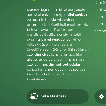
Dini 
ilahi s
Manevi değerlerin dijital dünyadaki
adresi olarak, en seviyeli
dini sohbet
İslami
ve huzurlu bir
islami sohbet
İslam
ortamını siz değerli kullanıcılarımızla
buluşturuyoruz. Platformumuz
sohbet
genelinde üyeliksiz erişim, mobil
uyumlu
islami chat
deneyimi ve
yüksek güvenlik standartları
önceliğimizdir. Gönül birliği sağlayan
özel
dini chat
kanallarımızda fikir
alışverişinde bulunabilir, hanımlara
özel ayrılmış
dini sohbet odaları
içinde tamamen güvenli ve seviyeli
bir ortamda kalıcı dostluklar
kurabilirsiniz.
Site Haritası