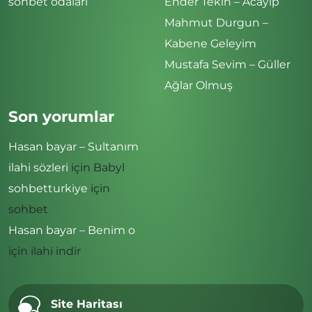
sohbet odaları
Ender Tekin – Acayip
Mahmut Durgun –
Kabene Geleyim
Mustafa Sevim – Güller
Ağlar Olmuş
Son yorumlar
Hasan bayar – Sultanım
ilahi sözleri
için
Babyl
sohbetturkiye
için
sohbet
Hasan bayar – Benim o
için
ilahi indir
Site Haritası