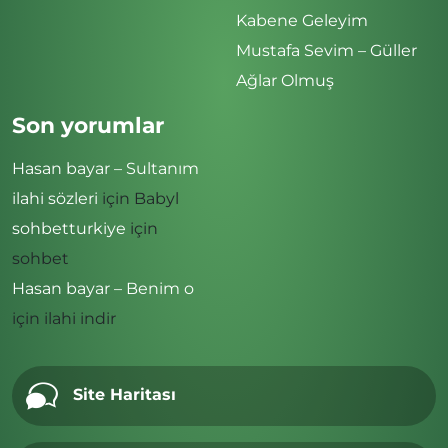
Kabene Geleyim
Mustafa Sevim – Güller
Ağlar Olmuş
Son yorumlar
Hasan bayar – Sultanım
ilahi sözleri
için
Babyl
sohbetturkiye
için
sohbet
Hasan bayar – Benim o
için
ilahi indir
Site Haritası