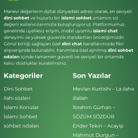
Manevi değerlerin dijital dünyadaki adresi olarak, en seviyeli
dini sohbet
ve huzurlu bir
islami sohbet
ortamını siz
değerli kullanıcılarımızla buluşturuyoruz. Platformumuz
genelinde üyeliksiz erişim, mobil uyumlu
islami chat
deneyimi ve yüksek güvenlik standartları önceliğimizdir.
Gönül birliği sağlayan özel
dini chat
kanallarımızda fikir
alışverişinde bulunabilir, hanımlara özel ayrılmış
dini sohbet
odaları
içinde tamamen güvenli ve seviyeli bir ortamda
kalıcı dostluklar kurabilirsiniz.
Kategoriler
Son Yazılar
Dini Sohbet
Mevlan Kurtishi – La ilaha
ilahi sözleri
illallah
İslami Konular
İbrahim Gürhan –
İslami Sohbet
SÖZÜM SÖZDÜR
sohbet odaları
Ender Tekin – Acayip
Mahmut Durgun –