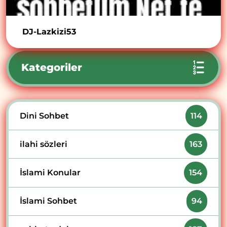
DJ-Lazkizi53
Kategoriler
Dini Sohbet
114
ilahi sözleri
163
İslami Konular
154
İslami Sohbet
94