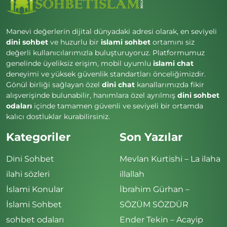
Manevi değerlerin dijital dünyadaki adresi olarak, en seviyeli
dini sohbet
ve huzurlu bir
islami sohbet
ortamını siz
değerli kullanıcılarımızla buluşturuyoruz. Platformumuz
genelinde üyeliksiz erişim, mobil uyumlu
islami chat
deneyimi ve yüksek güvenlik standartları önceliğimizdir.
Gönül birliği sağlayan özel
dini chat
kanallarımızda fikir
alışverişinde bulunabilir, hanımlara özel ayrılmış
dini sohbet
odaları
içinde tamamen güvenli ve seviyeli bir ortamda
kalıcı dostluklar kurabilirsiniz.
Kategoriler
Son Yazılar
Dini Sohbet
Mevlan Kurtishi – La ilaha
ilahi sözleri
illallah
İslami Konular
İbrahim Gürhan –
İslami Sohbet
SÖZÜM SÖZDÜR
sohbet odaları
Ender Tekin – Acayip