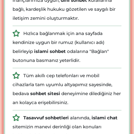
inançlarımıza uygun,
dini sohbet
kurallarına
bağlı, kardeşlik hukuku gözetilen ve saygılı bir
iletişim zemini oluşturmaktır.
Hızlıca bağlanmak için ana sayfada
kendinize uygun bir rumuz (kullanıcı adı)
belirleyip
islami sohbet
odalarına "Bağlan"
butonuna basmanız yeterlidir.
Tüm akıllı cep telefonları ve mobil
cihazlarla tam uyumlu altyapımız sayesinde,
bedava
sohbet sitesi
deneyimine dilediğiniz her
an kolayca erişebilirsiniz.
Tasavvuf sohbetleri
alanında,
islami chat
sitemizin manevi derinliği olan konuları