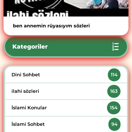
ben annemin rüyasıyım sözleri
Kategoriler
Dini Sohbet
114
ilahi sözleri
163
İslami Konular
154
İslami Sohbet
94