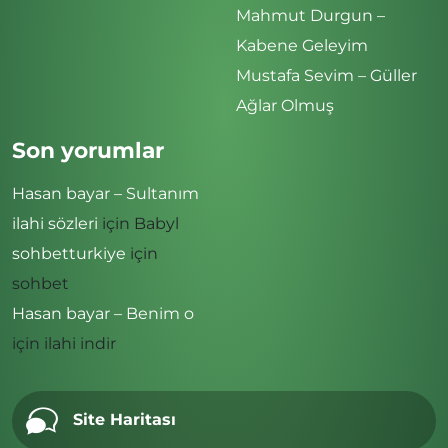
Mahmut Durgun –
Kabene Geleyim
Mustafa Sevim – Güller
Ağlar Olmuş
Son yorumlar
Hasan bayar – Sultanım
ilahi sözleri
için
Babyl
sohbetturkiye
için
sohbet
Hasan bayar – Benim o
için
ilahi indir
Site Haritası