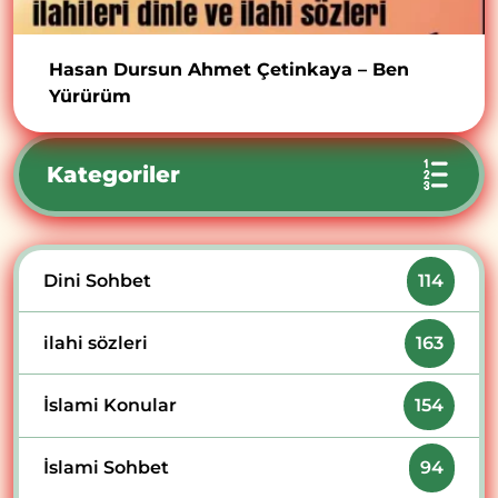
Hasan Dursun Ahmet Çetinkaya – Ben
Yürürüm
Kategoriler
Dini Sohbet
114
ilahi sözleri
163
İslami Konular
154
İslami Sohbet
94