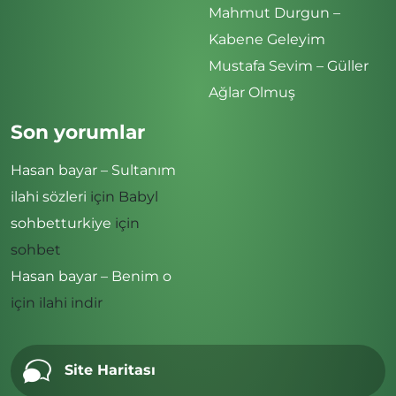
Mahmut Durgun –
Kabene Geleyim
Mustafa Sevim – Güller
Ağlar Olmuş
Son yorumlar
Hasan bayar – Sultanım
ilahi sözleri
için
Babyl
sohbetturkiye
için
sohbet
Hasan bayar – Benim o
için
ilahi indir
Site Haritası