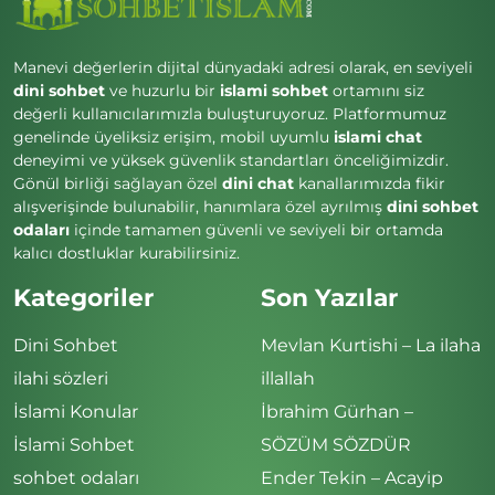
Manevi değerlerin dijital dünyadaki adresi olarak, en seviyeli
dini sohbet
ve huzurlu bir
islami sohbet
ortamını siz
değerli kullanıcılarımızla buluşturuyoruz. Platformumuz
genelinde üyeliksiz erişim, mobil uyumlu
islami chat
deneyimi ve yüksek güvenlik standartları önceliğimizdir.
Gönül birliği sağlayan özel
dini chat
kanallarımızda fikir
alışverişinde bulunabilir, hanımlara özel ayrılmış
dini sohbet
odaları
içinde tamamen güvenli ve seviyeli bir ortamda
kalıcı dostluklar kurabilirsiniz.
Kategoriler
Son Yazılar
Dini Sohbet
Mevlan Kurtishi – La ilaha
ilahi sözleri
illallah
İslami Konular
İbrahim Gürhan –
İslami Sohbet
SÖZÜM SÖZDÜR
sohbet odaları
Ender Tekin – Acayip