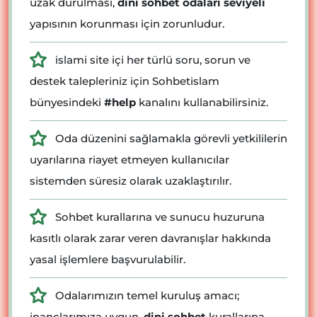
uzak durulması,
dini sohbet odaları seviyeli
yapısının korunması için zorunludur.
islami site içi her türlü soru, sorun ve
destek talepleriniz için Sohbetislam
bünyesindeki
#help
kanalını kullanabilirsiniz.
Oda düzenini sağlamakla görevli yetkililerin
uyarılarına riayet etmeyen kullanıcılar
sistemden süresiz olarak uzaklaştırılır.
Sohbet kurallarına ve sunucu huzuruna
kasıtlı olarak zarar veren davranışlar hakkında
yasal işlemlere başvurulabilir.
Odalarımızın temel kuruluş amacı;
inançlarımıza uygun,
dini sohbet
kurallarına