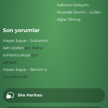
Kabene Geleyim
Mustafa Sevim – Güller
Ağlar Olmuş
Son yorumlar
Hasan bayar – Sultanım
ilahi sözleri
için
Babyl
sohbetturkiye
için
sohbet
Hasan bayar – Benim o
için
ilahi indir
Site Haritası