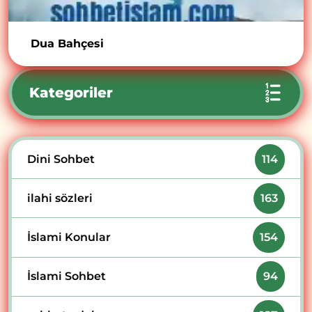
Dua Bahçesi
Kategoriler
Dini Sohbet
114
ilahi sözleri
163
İslami Konular
154
İslami Sohbet
94