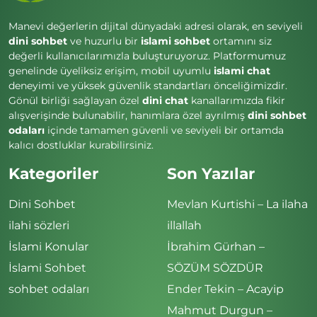
Manevi değerlerin dijital dünyadaki adresi olarak, en seviyeli
dini sohbet
ve huzurlu bir
islami sohbet
ortamını siz
değerli kullanıcılarımızla buluşturuyoruz. Platformumuz
genelinde üyeliksiz erişim, mobil uyumlu
islami chat
deneyimi ve yüksek güvenlik standartları önceliğimizdir.
Gönül birliği sağlayan özel
dini chat
kanallarımızda fikir
alışverişinde bulunabilir, hanımlara özel ayrılmış
dini sohbet
odaları
içinde tamamen güvenli ve seviyeli bir ortamda
kalıcı dostluklar kurabilirsiniz.
Kategoriler
Son Yazılar
Dini Sohbet
Mevlan Kurtishi – La ilaha
ilahi sözleri
illallah
İslami Konular
İbrahim Gürhan –
İslami Sohbet
SÖZÜM SÖZDÜR
sohbet odaları
Ender Tekin – Acayip
Mahmut Durgun –