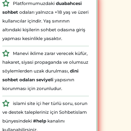
Platformumuzdaki
duabahcesi
sohbet
odaları yalnızca +18 yaş ve üzeri
kullanıcılar içindir. Yaş sınırının
altındaki kişilerin sohbet odasına giriş
yapması kesinlikle yasaktır.
Manevi iklime zarar verecek küfür,
hakaret, siyasi propaganda ve olumsuz
söylemlerden uzak durulması,
dini
sohbet odaları seviyeli
yapısının
korunması için zorunludur.
islami site içi her türlü soru, sorun
ve destek talepleriniz için Sohbetislam
bünyesindeki
#help
kanalını
kullanabilirsiniz.