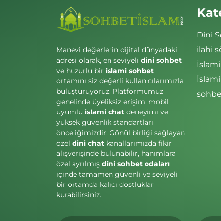
Kat
Dini 
ilahi s
Manevi değerlerin dijital dünyadaki
adresi olarak, en seviyeli
dini sohbet
İslami
ve huzurlu bir
islami sohbet
İslam
ortamını siz değerli kullanıcılarımızla
buluşturuyoruz. Platformumuz
sohbet
genelinde üyeliksiz erişim, mobil
uyumlu
islami chat
deneyimi ve
yüksek güvenlik standartları
önceliğimizdir. Gönül birliği sağlayan
özel
dini chat
kanallarımızda fikir
alışverişinde bulunabilir, hanımlara
özel ayrılmış
dini sohbet odaları
içinde tamamen güvenli ve seviyeli
bir ortamda kalıcı dostluklar
kurabilirsiniz.