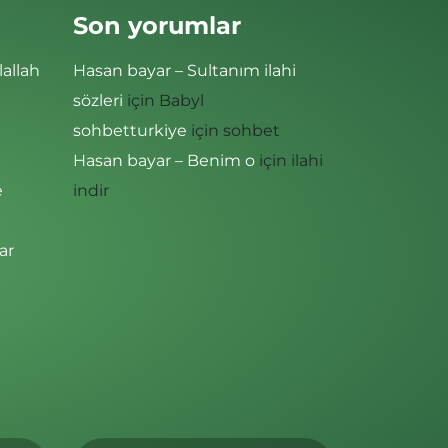
Son yorumlar
lallah
Hasan bayar – Sultanım ilahi
sözleri
için
Babyl
sohbetturkiye
için
sohbet
Hasan bayar – Benim o
için
ilahi
e
indir
ar