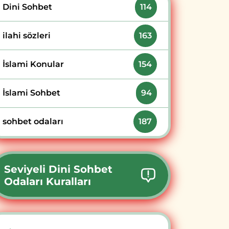
Dini Sohbet
114
ilahi sözleri
163
İslami Konular
154
İslami Sohbet
94
sohbet odaları
187
Seviyeli Dini Sohbet
Odaları Kuralları