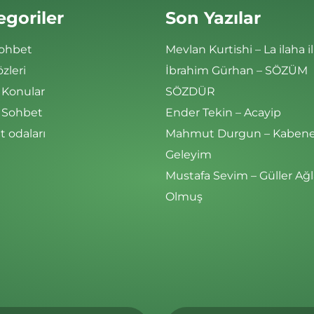
egoriler
Son Yazılar
Sohbet
Mevlan Kurtishi – La ilaha il
özleri
İbrahim Gürhan – SÖZÜM
 Konular
SÖZDÜR
i Sohbet
Ender Tekin – Acayip
 odaları
Mahmut Durgun – Kaben
Geleyim
Mustafa Sevim – Güller Ağl
Olmuş