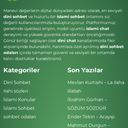
Manevi değerlerin dijital dünyadaki adresi olarak, en seviyeli
dini sohbet
ve huzurlu bir
islami sohbet
ortamını siz
değerli kullanıcılarımızla buluşturuyoruz. Platformumuz
genelinde üyeliksiz erişim, mobil uyumlu
islami chat
deneyimi ve yüksek güvenlik standartları önceliğimizdir.
Gönül birliği sağlayan özel
dini chat
kanallarımızda fikir
alışverişinde bulunabilir, hanımlara özel ayrılmış
dini sohbet
odaları
içinde tamamen güvenli ve seviyeli bir ortamda
kalıcı dostluklar kurabilirsiniz.
Kategoriler
Son Yazılar
Dini Sohbet
Mevlan Kurtishi – La ilaha
ilahi sözleri
illallah
İslami Konular
İbrahim Gürhan –
İslami Sohbet
SÖZÜM SÖZDÜR
sohbet odaları
Ender Tekin – Acayip
Mahmut Durgun –