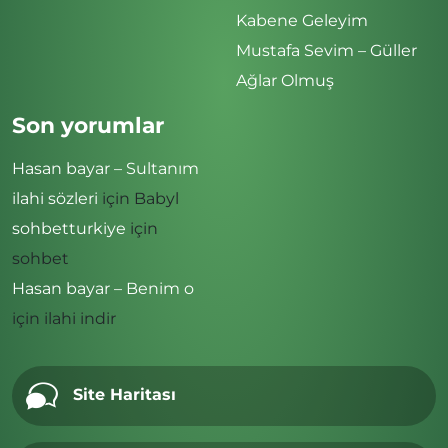
Kabene Geleyim
Mustafa Sevim – Güller
Ağlar Olmuş
Son yorumlar
Hasan bayar – Sultanım
ilahi sözleri
için
Babyl
sohbetturkiye
için
sohbet
Hasan bayar – Benim o
için
ilahi indir
Site Haritası