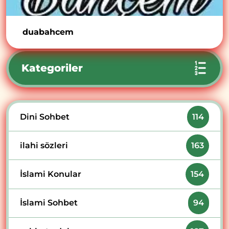
duabahcem
Kategoriler
Dini Sohbet
114
ilahi sözleri
163
İslami Konular
154
İslami Sohbet
94