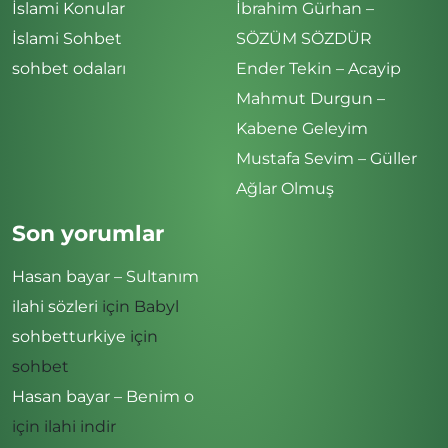
İslami Konular
İbrahim Gürhan –
İslami Sohbet
SÖZÜM SÖZDÜR
sohbet odaları
Ender Tekin – Acayip
Mahmut Durgun –
Kabene Geleyim
Mustafa Sevim – Güller
Ağlar Olmuş
Son yorumlar
Hasan bayar – Sultanım
ilahi sözleri
için
Babyl
sohbetturkiye
için
sohbet
Hasan bayar – Benim o
için
ilahi indir