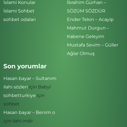
İslami Konular
İbrahim Gürhan –
İslami Sohbet
SÖZÜM SÖZDÜR
sohbet odaları
Ender Tekin – Acayip
Mahmut Durgun –
Kabene Geleyim
Mustafa Sevim – Güller
Ağlar Olmuş
Son yorumlar
Hasan bayar – Sultanım
ilahi sözleri
için
Babyl
sohbetturkiye
için
sohbet
Hasan bayar – Benim o
için
ilahi indir