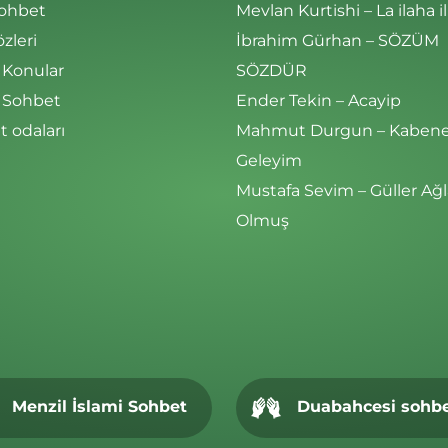
Sohbet
Mevlan Kurtishi – La ilaha il
özleri
İbrahim Gürhan – SÖZÜM
 Konular
SÖZDÜR
i Sohbet
Ender Tekin – Acayip
 odaları
Mahmut Durgun – Kaben
Geleyim
Mustafa Sevim – Güller Ağl
Olmuş
Menzil İslami Sohbet
Duabahcesi sohb