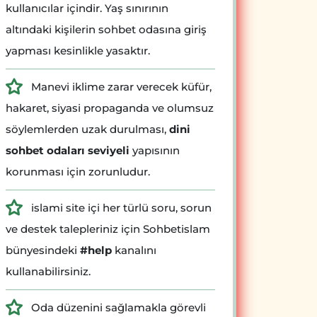
kullanıcılar içindir. Yaş sınırının
altındaki kişilerin sohbet odasına giriş
yapması kesinlikle yasaktır.
Manevi iklime zarar verecek küfür,
hakaret, siyasi propaganda ve olumsuz
söylemlerden uzak durulması,
dini
sohbet odaları seviyeli
yapısının
korunması için zorunludur.
islami site içi her türlü soru, sorun
ve destek talepleriniz için Sohbetislam
bünyesindeki
#help
kanalını
kullanabilirsiniz.
Oda düzenini sağlamakla görevli