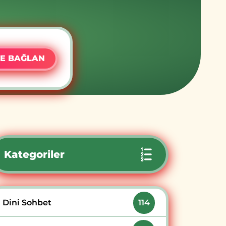
E BAĞLAN
Kategoriler
Dini Sohbet
114