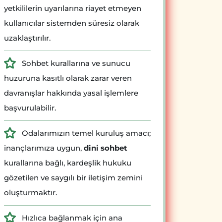
yetkililerin uyarılarına riayet etmeyen
kullanıcılar sistemden süresiz olarak
uzaklaştırılır.
Sohbet kurallarına ve sunucu
huzuruna kasıtlı olarak zarar veren
davranışlar hakkında yasal işlemlere
başvurulabilir.
Odalarımızın temel kuruluş amacı;
inançlarımıza uygun,
dini sohbet
kurallarına bağlı, kardeşlik hukuku
gözetilen ve saygılı bir iletişim zemini
oluşturmaktır.
Hızlıca bağlanmak için ana