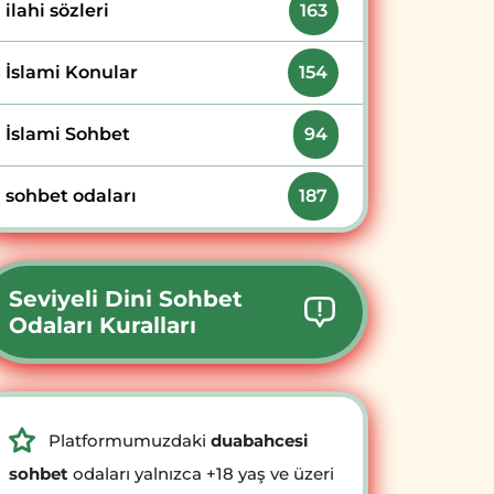
ilahi sözleri
163
İslami Konular
154
İslami Sohbet
94
sohbet odaları
187
Seviyeli Dini Sohbet
Odaları Kuralları
Platformumuzdaki
duabahcesi
sohbet
odaları yalnızca +18 yaş ve üzeri