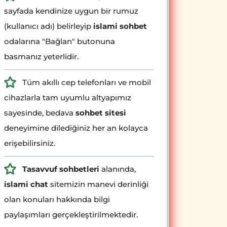
sayfada kendinize uygun bir rumuz
(kullanıcı adı) belirleyip
islami sohbet
odalarına "Bağlan" butonuna
basmanız yeterlidir.
Tüm akıllı cep telefonları ve mobil
cihazlarla tam uyumlu altyapımız
sayesinde, bedava
sohbet sitesi
deneyimine dilediğiniz her an kolayca
erişebilirsiniz.
Tasavvuf sohbetleri
alanında,
islami chat
sitemizin manevi derinliği
olan konuları hakkında bilgi
paylaşımları gerçekleştirilmektedir.