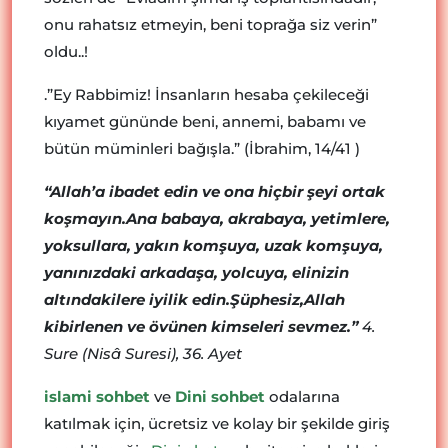
onu rahatsız etmeyin, beni toprağa siz verin”
oldu..!
.”Ey Rabbimiz! İnsanların hesaba çekileceği
kıyamet gününde beni, annemi, babamı ve
bütün müminleri bağışla.” (İbrahim, 14/41 )
“Allah’a ibadet edin ve ona hiçbir şeyi ortak
koşmayın.Ana babaya, akrabaya, yetimlere,
yoksullara, yakın komşuya, uzak komşuya,
yanınızdaki arkadaşa, yolcuya, elinizin
altındakilere iyilik edin.Şüphesiz,Allah
kibirlenen ve övünen kimseleri sevmez.”
4.
Sure (Nisâ Suresi), 36. Ayet
islami sohbet
ve
Dini sohbet
odalarına
katılmak için, ücretsiz ve kolay bir şekilde giriş