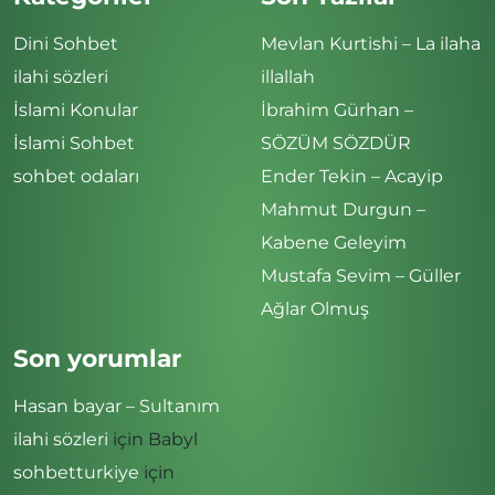
Dini Sohbet
Mevlan Kurtishi – La ilaha
ilahi sözleri
illallah
İslami Konular
İbrahim Gürhan –
İslami Sohbet
SÖZÜM SÖZDÜR
sohbet odaları
Ender Tekin – Acayip
Mahmut Durgun –
Kabene Geleyim
Mustafa Sevim – Güller
Ağlar Olmuş
Son yorumlar
Hasan bayar – Sultanım
ilahi sözleri
için
Babyl
sohbetturkiye
için