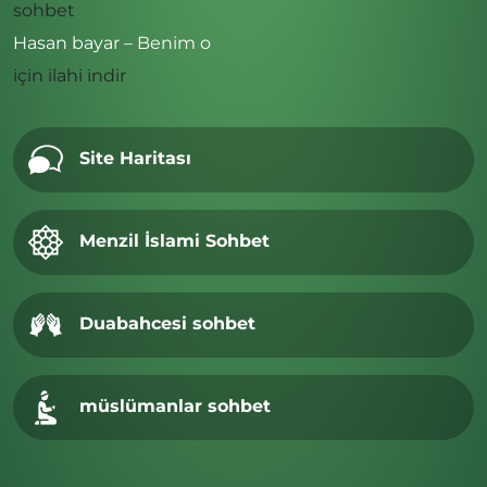
sohbet
Hasan bayar – Benim o
için
ilahi indir
Site Haritası
Menzil İslami Sohbet
Duabahcesi sohbet
müslümanlar sohbet