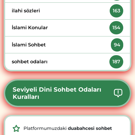
ilahi sözleri
163
İslami Konular
154
İslami Sohbet
94
sohbet odaları
187
Seviyeli Dini Sohbet Odaları
Kuralları
Platformumuzdaki
duabahcesi sohbet