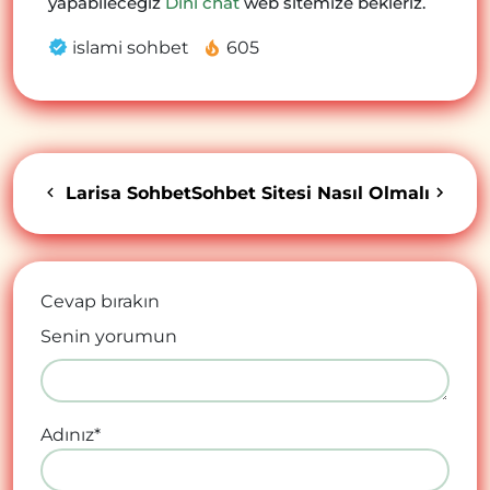
yapabileceğiz
Dini chat
web sitemize bekleriz.
islami sohbet
605
Larisa Sohbet
Sohbet Sitesi Nasıl Olmalı
Cevap bırakın
Senin yorumun
Adınız
*