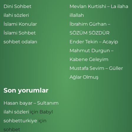
Dini Sohbet
Mevlan Kurtishi – La ilaha
ilahi sözleri
illallah
İslami Konular
İbrahim Gürhan –
İslami Sohbet
SÖZÜM SÖZDÜR
sohbet odaları
Ender Tekin – Acayip
Mahmut Durgun –
Kabene Geleyim
Mustafa Sevim – Güller
Ağlar Olmuş
Son yorumlar
Hasan bayar – Sultanım
ilahi sözleri
için
Babyl
sohbetturkiye
için
sohbet