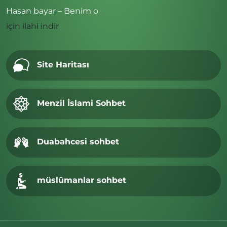
Hasan bayar – Benim o
için
ilahi indir
Site Haritası
Menzil İslami Sohbet
Duabahcesi sohbet
müslümanlar sohbet