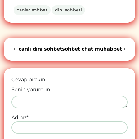
canlar sohbet
dini sohbeti
canlı dini sohbet
sohbet chat muhabbet
Cevap bırakın
Senin yorumun
Adınız
*