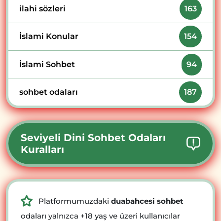
ilahi sözleri
163
İslami Konular
154
İslami Sohbet
94
sohbet odaları
187
Seviyeli Dini Sohbet Odaları
Kuralları
Platformumuzdaki
duabahcesi sohbet
odaları yalnızca +18 yaş ve üzeri kullanıcılar