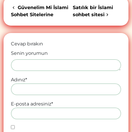
Güvenelim Mi İslami
Satılık bir İslami
Sohbet Sitelerine
sohbet sitesi
Cevap bırakın
Senin yorumun
Adınız
*
E-posta adresiniz
*