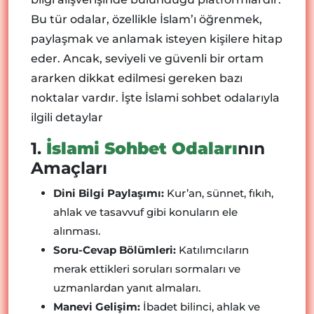
Bu tür odalar, özellikle İslam’ı öğrenmek,
paylaşmak ve anlamak isteyen kişilere hitap
eder. Ancak, seviyeli ve güvenli bir ortam
ararken dikkat edilmesi gereken bazı
noktalar vardır. İşte İslami sohbet odalarıyla
ilgili detaylar
1.
İslami Sohbet Odaları
nın
Amaçları
Dini Bilgi Paylaşımı:
Kur’an, sünnet, fıkıh,
ahlak ve tasavvuf gibi konuların ele
alınması.
Soru-Cevap Bölümleri:
Katılımcıların
merak ettikleri soruları sormaları ve
uzmanlardan yanıt almaları.
Manevi Gelişim:
İbadet bilinci, ahlak ve