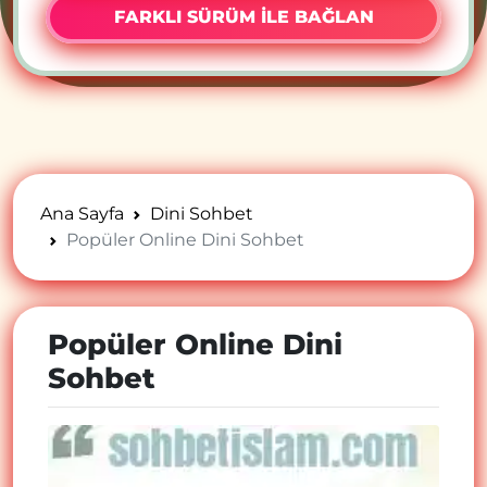
FARKLI SÜRÜM İLE BAĞLAN
Ana Sayfa
Dini Sohbet
Popüler Online Dini Sohbet
Popüler Online Dini
Sohbet