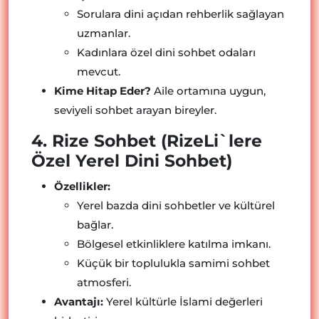
Sorulara dini açıdan rehberlik sağlayan
uzmanlar.
Kadınlara özel dini sohbet odaları
mevcut.
Kime Hitap Eder?
Aile ortamına uygun,
seviyeli sohbet arayan bireyler.
4. Rize Sohbet (RizeLi`lere
Özel Yerel Dini Sohbet)
Özellikler:
Yerel bazda dini sohbetler ve kültürel
bağlar.
Bölgesel etkinliklere katılma imkanı.
Küçük bir toplulukla samimi sohbet
atmosferi.
Avantajı:
Yerel kültürle İslami değerleri