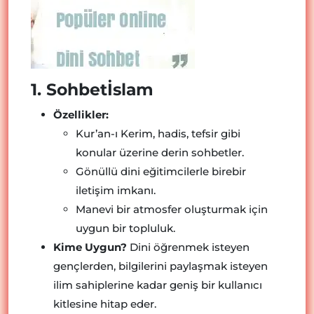
1. Sohbetİslam
Özellikler:
Kur’an-ı Kerim, hadis, tefsir gibi
konular üzerine derin sohbetler.
Gönüllü dini eğitimcilerle birebir
iletişim imkanı.
Manevi bir atmosfer oluşturmak için
uygun bir topluluk.
Kime Uygun?
Dini öğrenmek isteyen
gençlerden, bilgilerini paylaşmak isteyen
ilim sahiplerine kadar geniş bir kullanıcı
kitlesine hitap eder.