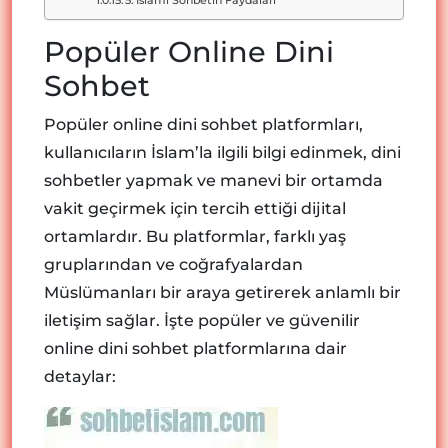
Popüler Online Dini
Sohbet
Popüler online dini sohbet platformları,
kullanıcıların İslam’la ilgili bilgi edinmek, dini
sohbetler yapmak ve manevi bir ortamda
vakit geçirmek için tercih ettiği dijital
ortamlardır. Bu platformlar, farklı yaş
gruplarından ve coğrafyalardan
Müslümanları bir araya getirerek anlamlı bir
iletişim sağlar. İşte popüler ve güvenilir
online dini sohbet platformlarına dair
detaylar: