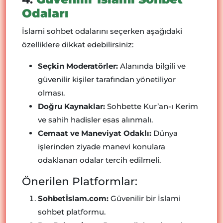
Odaları
İslami sohbet odalarını seçerken aşağıdaki
özelliklere dikkat edebilirsiniz:
Seçkin Moderatörler:
Alanında bilgili ve
güvenilir kişiler tarafından yönetiliyor
olması.
Doğru Kaynaklar:
Sohbette Kur’an-ı Kerim
ve sahih hadisler esas alınmalı.
Cemaat ve Maneviyat Odaklı:
Dünya
işlerinden ziyade manevi konulara
odaklanan odalar tercih edilmeli.
Önerilen Platformlar:
Sohbetİslam.com:
Güvenilir bir İslami
sohbet platformu.