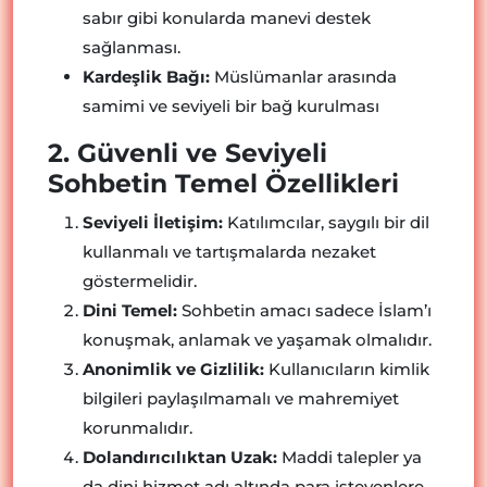
sabır gibi konularda manevi destek
sağlanması.
Kardeşlik Bağı:
Müslümanlar arasında
samimi ve seviyeli bir bağ kurulması
2. Güvenli ve Seviyeli
Sohbetin Temel Özellikleri
Seviyeli İletişim:
Katılımcılar, saygılı bir dil
kullanmalı ve tartışmalarda nezaket
göstermelidir.
Dini Temel:
Sohbetin amacı sadece İslam’ı
konuşmak, anlamak ve yaşamak olmalıdır.
Anonimlik ve Gizlilik:
Kullanıcıların kimlik
bilgileri paylaşılmamalı ve mahremiyet
korunmalıdır.
Dolandırıcılıktan Uzak:
Maddi talepler ya
da dini hizmet adı altında para isteyenlere